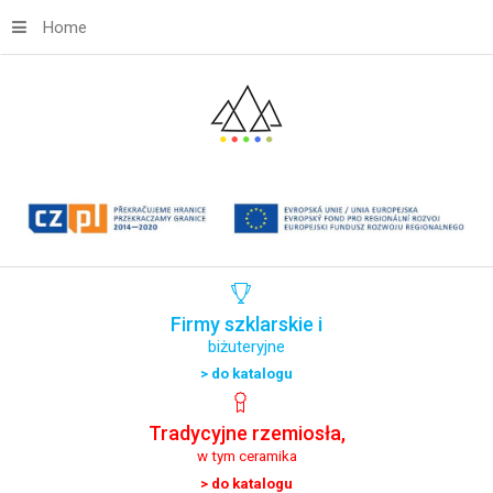
Home
Firmy
szklarskie
i
biżuteryjne
> do katalogu
Tradycyjne
rzemiosła,
w tym ceramika
> do katalogu