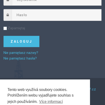
Zapamiętaj
Nie pamiętasz nazwy?
Nie pamiętasz hasła?
©
2026
Za řemeslem.
Tento web vytvořil Web7.cz
Tento web využívá soubory cookies.
Prohlížením webu vyjadřujete souhlas s
jejich používáním.
Více informací