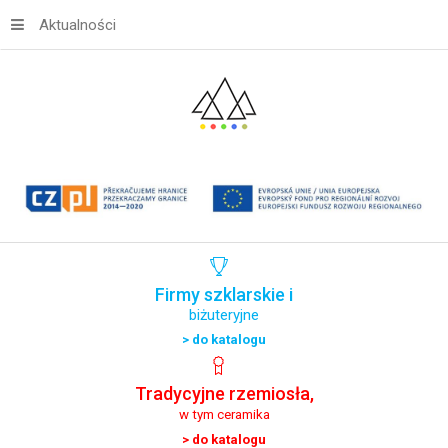
Aktualności
Firmy
szklarskie
i
biżuteryjne
> do katalogu
Tradycyjne
rzemiosła,
w tym ceramika
> do katalogu