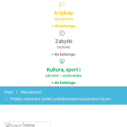
Artykuły
spożywcze
> do katalogu
Zabytki
techniki
> do katalogu
Kultura,
sport
i
zdrowie – uzdrowiska
> do katalogu
Start
Aktualności
Polsko-německo-české podnikatelské kooperační fórum
Čeština‎