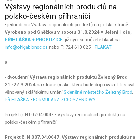
Výstavy
regionálních
produktů
na
polsko-českém
příhraničí
• jednodenní Výstava regionálních produktů na polské straně
Vyrobeno pod Sněžkou v sobotu 31.8.2024 v Jelení Hoře,
PŘIHLÁŠKA + PROPOZICE
, již nyní se můžete hlásit na
info@ohkjablonec.cz
nebo T: 724 613 025 •
PLAKÁT
a
• dvoudenní
Výstava regionálních produktů Železný Brod
21.-22.9.2024
na straně české, která bude doprovázet festival
věnovaný sklářskému umění
Skleněné městečko Železný Brod
.
PŘIHLÁŠKA
•
FORMULARZ ZGŁOSZENIOWY
Projekt č. N.007.04.0047 • Výstavy regionálních produktů na
polsko-českém příhraničí
Projekt č. N.007.04.0047, Výstavy regionálních produktů na