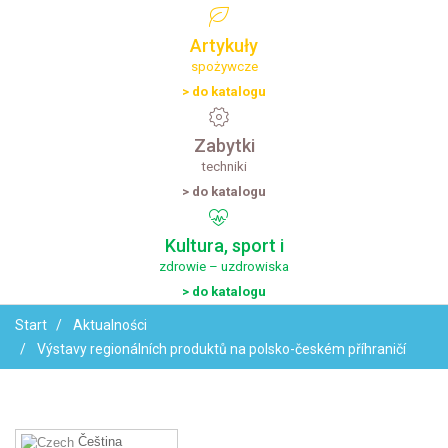
Artykuły
spożywcze
> do katalogu
Zabytki
techniki
> do katalogu
Kultura,
sport
i
zdrowie – uzdrowiska
> do katalogu
Start
Aktualności
Výstavy regionálních produktů na polsko-českém příhraničí
Čeština‎