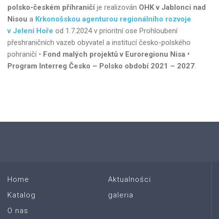
polsko-českém příhraničí
je realizován
OHK v Jablonci nad
Nisou
a
Krkonošskou agenturou regionálního rozvoje
v Jelení Hoře
od 1.7.2024 v prioritní ose Prohloubení
přeshraničních vazeb obyvatel a institucí česko-polského
pohraničí •
Fond malých projektů v Euroregionu Nisa •
Program Interreg Česko – Polsko období 2021 – 2027
.
Home
Aktualności
Katalog
galeria
O nas