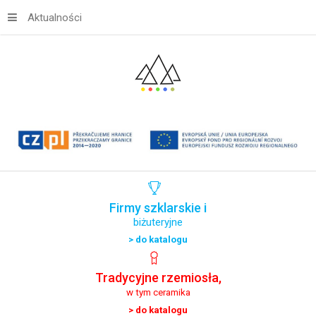
Aktualności
Firmy
szklarskie
i
biżuteryjne
> do katalogu
Tradycyjne
rzemiosła,
w tym ceramika
> do katalogu