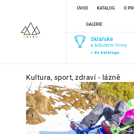
ÚVOD
KATALOG
O PR
GALERIE
Sklářské
a bižuterní firmy
> do katalogu
Kultura,
sport,
zdraví
-
lázně