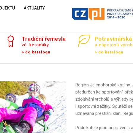
OJEKTU
AKTUALITY
Tradiční
řemesla
Potravinářská
vč. keramiky
a nápojová výrob
> do katalogu
> do katalogu
Region Jelenohorské kotliny,
předurčen ke sportování, přek
zdolávání vrcholů a výhledy b
i sportovní zážitky. Soutěží 
uznávaná prestižní klání. Regio
Podnikatelé jsou připraveni z