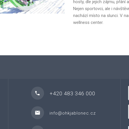
hosty, dle jejich zájmu, přání
Nejen sportovci, ale i návštěvn
nachází místo na slunci. V n
wellness center.
+420 483 346 000
info@ohkjablonec.cz