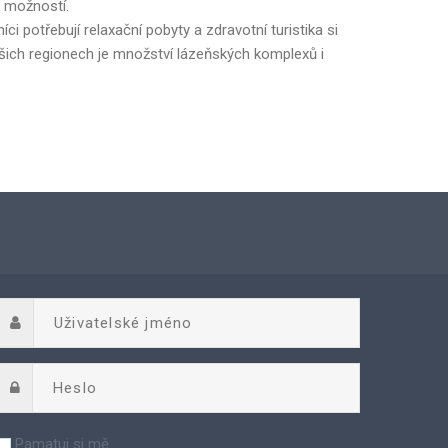
 a možností.
íci potřebují relaxační pobyty a zdravotní turistika si
ašich regionech je množství lázeňských komplexů i
Pamatuj si mě