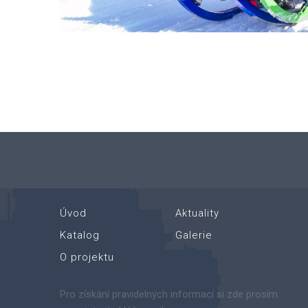
Úvod
Aktuality
Katalog
Galerie
O projektu
Pro získání pravidelných informací si zde prosím