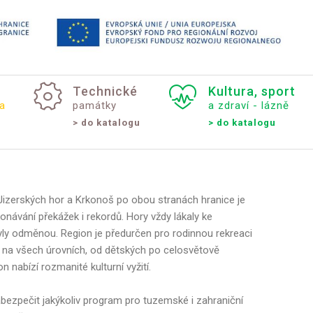
Technické
Kultura,
sport
a
památky
a zdraví - lázně
> do katalogu
> do katalogu
 Jizerských hor a Krkonoš po obou stranách hranice je
onávání překážek i rekordů. Hory vždy lákaly ke
yly odměnou. Region je předurčen pro rodinnou rekreaci
se na všech úrovních, od dětských po celosvětově
n nabízí rozmanité kulturní vyžití.
abezpečit jakýkoliv program pro tuzemské i zahraniční