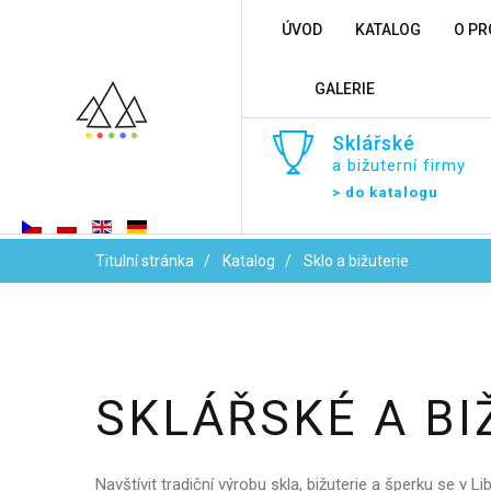
ÚVOD
KATALOG
O PR
GALERIE
Sklářské
a bižuterní firmy
> do katalogu
Titulní stránka
Katalog
Sklo a bižuterie
SKLÁŘSKÉ
A
BI
Navštívit tradiční výrobu skla, bižuterie a šperku se v L