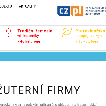
OJEKTU
AKTUALITY
Tradiční
řemesla
Potravinářská
vč. keramiky
a nápojová výrob
> do katalogu
> do katalogu
ŽUTERNÍ
FIRMY
ibereckém kraji i v polském příhraničí s ohledem na tradici nabízí.