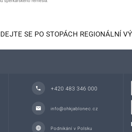
mu šperkařského řemesla.
YDEJTE
SE
PO
STOPÁCH
REGIONÁLNÍ
V
+420 483 346 000
info@ohkjablonec.cz
Podnikání v Polsku