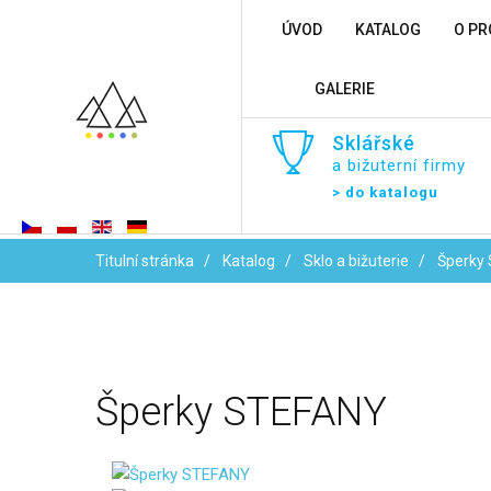
ÚVOD
KATALOG
O PR
GALERIE
Sklářské
a bižuterní firmy
> do katalogu
Titulní stránka
Katalog
Sklo a bižuterie
Šperky
Šperky
STEFANY