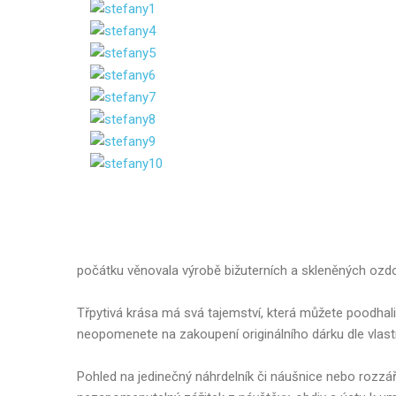
počátku věnovala výrobě bižuterních a skleněných ozdo
Třpytivá krása má svá tajemství, která můžete poodhal
neopomenete na zakoupení originálního dárku dle vlastní
Pohled na jedinečný náhrdelník či náušnice nebo roz