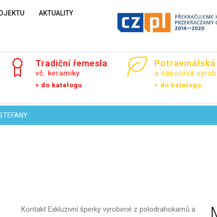
OJEKTU
AKTUALITY
Tradiční
řemesla
Potravinářská
Vaše jméno
vč. keramiky
a nápojová výrob
> do katalogu
> do katalogu
 STEFANY
Váš e-mail
Zpráva
Kontakt
Exkluzivní šperky vyrobené z polodrahokamů a