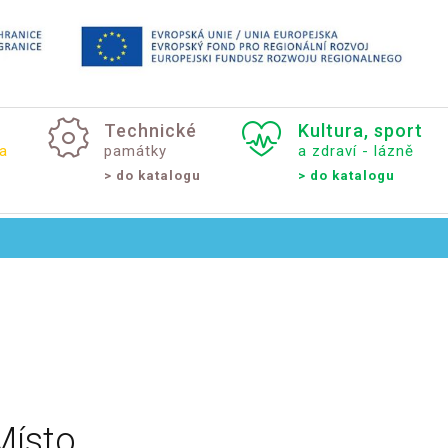
Technické
Kultura,
sport
a
památky
a zdraví - lázně
> do katalogu
> do katalogu
Místo