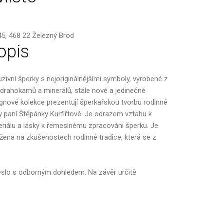
45, 468 22 Železný Brod
opis
uzivní šperky s nejoriginálnějšími symboly, vyrobené z
drahokamů a minerálů, stále nové a jedinečné
gnové kolekce prezentují šperkařskou tvorbu rodinné
y paní Štěpánky Kurfiřtové. Je odrazem vztahu k
riálu a lásky k řemeslnému zpracování šperku. Je
žena na zkušenostech rodinné tradice, která se z
meslo s odborným dohledem. Na závěr určitě