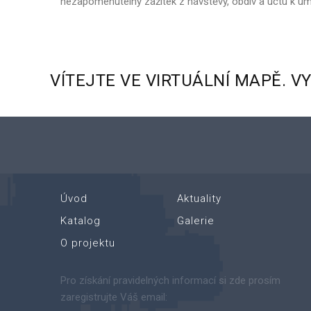
nezapomenutelný zážitek z návštěvy, obdiv a úctu k u
VÍTEJTE
VE
VIRTUÁLNÍ
MAPĚ.
V
Úvod
Aktuality
Katalog
Galerie
O projektu
Pro získání pravidelných informací si zde prosím
zaregistrujte Váš email: