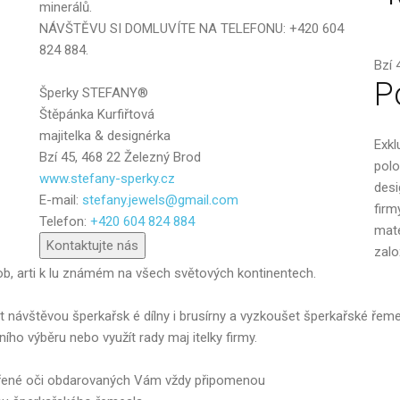
minerálů.
NÁVŠTĚVU SI DOMLUVÍTE NA TELEFONU: +420 604
824 884.
Bzí 
P
Šperky STEFANY®
Štěpánka Kurfiřtová
majitelka & designérka
Exkl
Bzí 45, 468 22 Železný Brod
polo
www.stefany-sperky.cz
desi
E-mail:
stefany.jewels@gmail.com
Poslat
firm
Telefon:
+420 604 824 884
mate
Kontaktujte nás
zalo
b, arti k lu známém na všech světových kontinentech.
it návštěvou šperkařsk é dílny i brusírny a vyzkoušet šperkařské ře
ho výběru nebo využít rady maj itelky firmy.
zářené oči obdarovaných Vám vždy připomenou