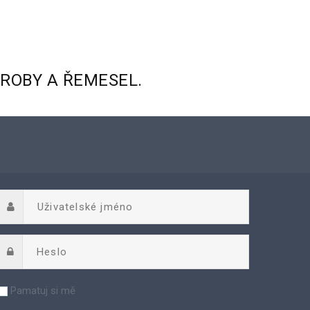
ÝROBY
A
ŘEMESEL.
Pamatuj si mě