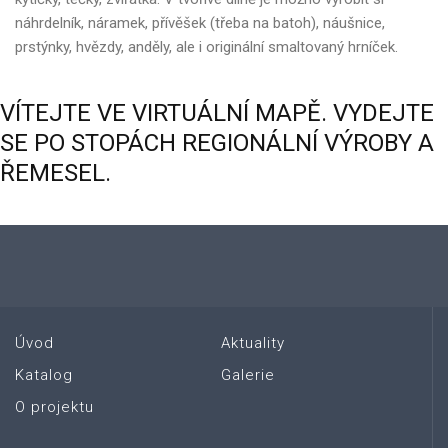
náhrdelník, náramek, přívěšek (třeba na batoh), náušnice,
prstýnky, hvězdy, anděly, ale i originální smaltovaný hrníček.
VÍTEJTE
VE
VIRTUÁLNÍ
MAPĚ.
VYDEJTE
SE
PO
STOPÁCH
REGIONÁLNÍ
VÝROBY
A
ŘEMESEL.
Úvod
Aktuality
Katalog
Galerie
O projektu