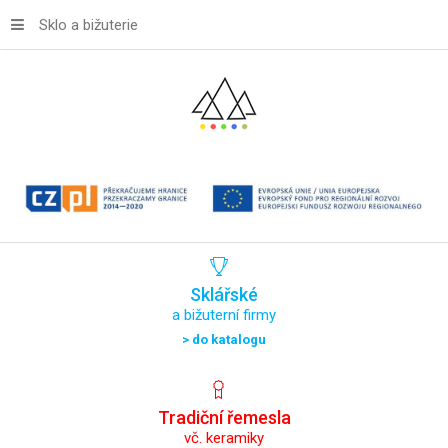
Sklo a bižuterie
Sklářské
a bižuterní firmy
> do katalogu
Tradiční
řemesla
vč. keramiky