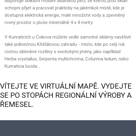
disponuje unikátní mobilní sklářskou pecí, se kterou jsou skláři
schopni přijet a pracovat prakticky na jakémkoli místě, kde je
dostupná elektrická energie, malé množství vody a zpevněný
rovný prostor o ploše minimálně 4 x 4 metry.
V Kunraticích u Cvikova můžete vedle samotné sklárny navštívit
také jedinečnou Křišťálovou zahradu - místo, kde po celý rok
rostou skleněné rostliny s exotickými jmény, jako například
Herba crystallus, Serpenta multichroma, Columna ledum, nebo
Kunraticia lucida…
VÍTEJTE
VE
VIRTUÁLNÍ
MAPĚ.
VYDEJTE
SE
PO
STOPÁCH
REGIONÁLNÍ
VÝROBY
A
ŘEMESEL.