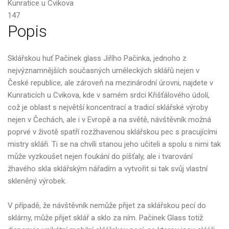
Kunratice u Cvikova
147
Popis
Sklářskou huť Pačinek glass Jiřího Pačinka, jednoho z
nejvýznamnějších současných uměleckých sklářů nejen v
České republice, ale zároveň na mezinárodní úrovni, najdete v
Kunraticích u Cvikova, kde v samém srdci Křišťálového údolí,
což je oblast s největší koncentrací a tradicí sklářské výroby
nejen v Čechách, ale i v Evropě a na světě, návštěvník možná
poprvé v životě spatří rozžhavenou sklářskou pec s pracujícími
mistry skláři. Ti se na chvíli stanou jeho učiteli a spolu s nimi tak
může vyzkoušet nejen foukání do píšťaly, ale i tvarování
žhavého skla sklářským nářadím a vytvořit si tak svůj vlastní
skleněný výrobek.
V případě, že návštěvník nemůže přijet za sklářskou pecí do
sklárny, může přijet sklář a sklo za ním. Pačinek Glass totiž