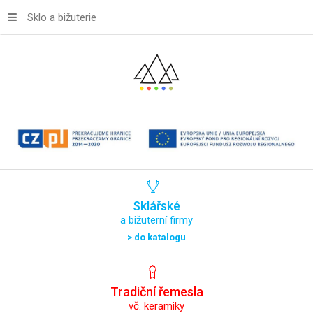
Sklo a bižuterie
Sklářské
a bižuterní firmy
> do katalogu
Tradiční
řemesla
vč. keramiky