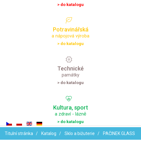
> do katalogu
Potravinářská
a nápojová výroba
> do katalogu
Technické
památky
> do katalogu
Kultura,
sport
a zdraví - lázně
> do katalogu
Titulní stránka
Katalog
Sklo a bižuterie
PAČINEK GLASS