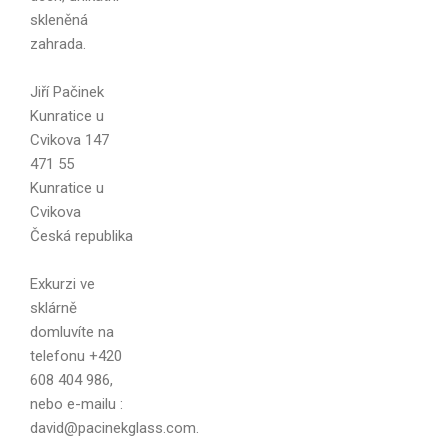
skleněná
zahrada.
Jiří Pačinek
Kunratice u
Cvikova 147
471 55
Kunratice u
Cvikova
Vaše jméno
Česká republika
Exkurzi ve
sklárně
domluvíte na
Váš e-mail
telefonu +420
608 404 986,
nebo e-mailu :
david@pacinekglass.com.