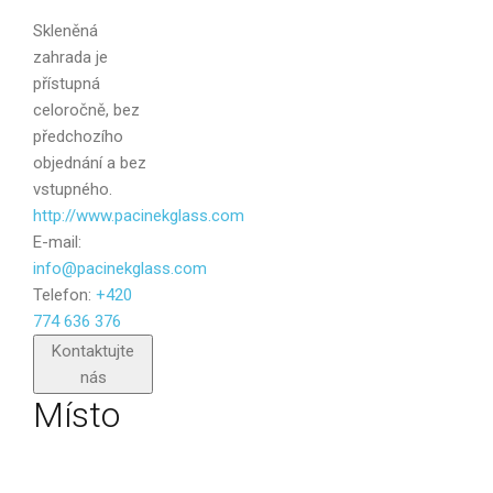
Zpráva
Skleněná
zahrada je
přístupná
celoročně, bez
předchozího
objednání a bez
vstupného.
http://www.pacinekglass.com
E-mail:
info@pacinekglass.com
Telefon:
+420
774 636 376
Poslat
Kontaktujte
nás
Místo