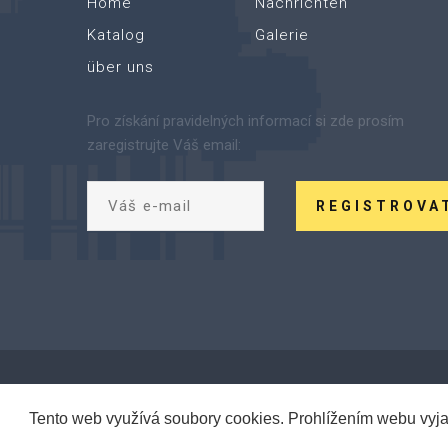
Home
Nachrichten
Katalog
Galerie
über uns
Pro získání pravidelných informací si zde prosím
zaregistrujte Váš email:
REGISTROVA
Tento web využívá soubory cookies. Prohlížením webu vyja