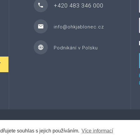
+420 483 346 000
info@ohkjablonec.cz
Podnikání v Polsku
T
©
2026
Za řemeslem.
Tento web vytvořil Web7.cz
dřujete souhlas s jejich používáním.
Více informací