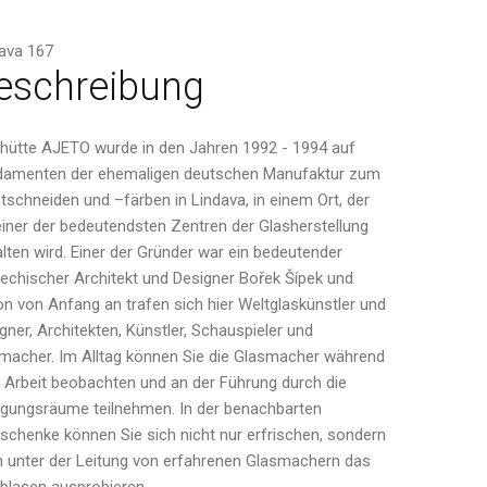
ava 167
eschreibung
hütte AJETO wurde in den Jahren 1992 - 1994 auf
damenten der ehemaligen deutschen Manufaktur zum
schneiden und –färben in Lindava, in einem Ort, der
einer der bedeutendsten Zentren der Glasherstellung
lten wird. Einer der Gründer war ein bedeutender
echischer Architekt und Designer Bořek Šípek und
n von Anfang an trafen sich hier Weltglaskünstler und
gner, Architekten, Künstler, Schauspieler und
macher. Im Alltag können Sie die Glasmacher während
r Arbeit beobachten und an der Führung durch die
igungsräume teilnehmen. In der benachbarten
schenke können Sie sich nicht nur erfrischen, sondern
 unter der Leitung von erfahrenen Glasmachern das