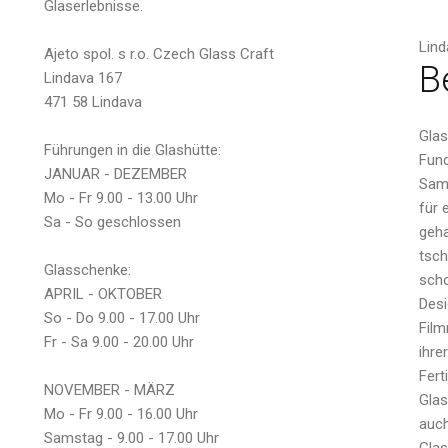
Glaserlebnisse.
Name
Lind
Ajeto spol. s r.o. Czech Glass Craft
B
Lindava 167
471 58 Lindava
Glas
Führungen in die Glashütte:
Fun
Email
JANUAR - DEZEMBER
Samt
Mo - Fr 9.00 - 13.00 Uhr
für 
Sa - So geschlossen
geha
tsch
Glasschenke:
scho
Nachricht
APRIL - OKTOBER
Desi
So - Do 9.00 - 17.00 Uhr
Film
Fr - Sa 9.00 - 20.00 Uhr
ihre
Fert
NOVEMBER - MÄRZ
Glas
Mo - Fr 9.00 - 16.00 Uhr
auch
Samstag - 9.00 - 17.00 Uhr