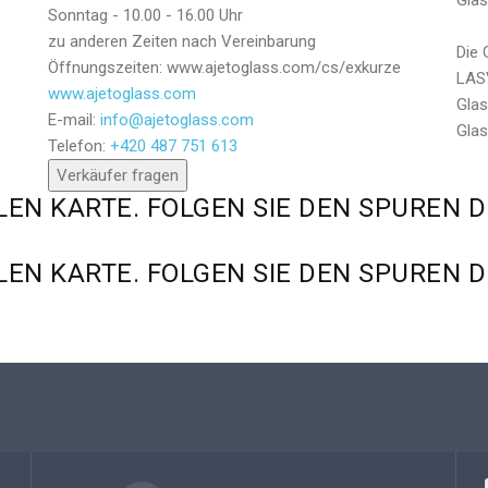
Glas
Sonntag - 10.00 - 16.00 Uhr
zu anderen Zeiten nach Vereinbarung
Die 
Öffnungszeiten: www.ajetoglass.com/cs/exkurze
LASV
www.ajetoglass.com
Glas
E-mail:
info@ajetoglass.com
Senden
Glas
Telefon:
+420 487 751 613
Verkäufer fragen
LEN
KARTE.
FOLGEN
SIE
DEN
SPUREN
D
LEN
KARTE.
FOLGEN
SIE
DEN
SPUREN
D