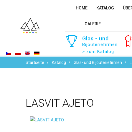
HOME
KATALOG
ÜBE
GALERIE
Glas
-
und
Bijouteriefirmen
> zum Katalog
Startseite
Katalog
Glas- und Bijouteriefirmen
L
LASVIT
AJETO