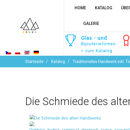
HOME
KATALOG
ÜBE
GALERIE
Glas
-
und
Bijouteriefirmen
> zum Katalog
Startseite
Katalog
Traditionelles Handwerk inkl. T
Die
Schmiede
des
alte