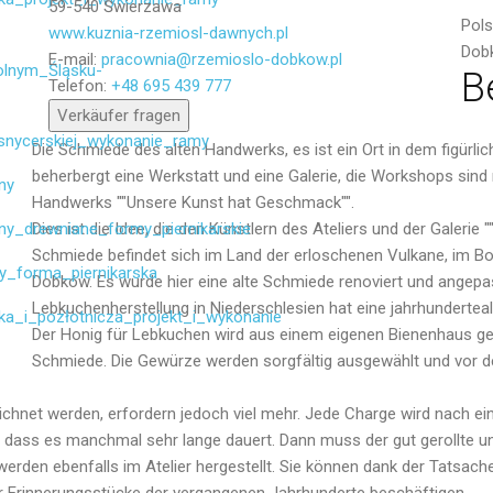
59-540 Świerzawa
Pol
www.kuznia-rzemiosl-dawnych.pl
Dob
E-mail:
pracownia@rzemioslo-dobkow.pl
Senden
B
Telefon:
+48 695 439 777
Verkäufer fragen
Die Schmiede des alten Handwerks, es ist ein Ort in dem figürl
beherbergt eine Werkstatt und eine Galerie, die Workshops sin
Handwerks ""Unsere Kunst hat Geschmack"".
Dies ist die Idee, die den Künstlern des Ateliers und der Galerie
Schmiede befindet sich im Land der erloschenen Vulkane, im B
Dobków. Es wurde hier eine alte Schmiede renoviert und angepas
Lebkuchenherstellung in Niederschlesien hat eine jahrhundertealt
Der Honig für Lebkuchen wird aus einem eigenen Bienenhaus gew
Schmiede. Die Gewürze werden sorgfältig ausgewählt und vor de
eichnet werden, erfordern jedoch viel mehr. Jede Charge wird nach ei
n, dass es manchmal sehr lange dauert. Dann muss der gut gerollte u
erden ebenfalls im Atelier hergestellt. Sie können dank der Tatsache