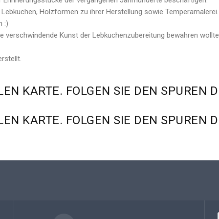
er Erinnerungsstücke der vergangenen Jahrhunderte beschäftigen.
iche Lebkuchen, Holzformen zu ihrer Herstellung sowie Temperamalere
 :)
die verschwindende Kunst der Lebkuchenzubereitung bewahren wollte
stellt.
LEN
KARTE.
FOLGEN
SIE
DEN
SPUREN
D
LEN
KARTE.
FOLGEN
SIE
DEN
SPUREN
D