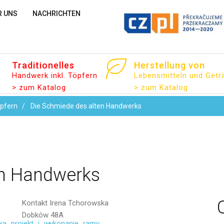
R UNS
NACHRICHTEN
Email
Traditionelles
Herstellung
von
Handwerk inkl. Töpfern
Lebensmitteln und Getr
> zum Katalog
> zum Katalog
öpfern
Die Schmiede des alten Handwerks
Nachricht
n
Handwerks
Kontakt
Irena Tchorowska
Dobków 48A