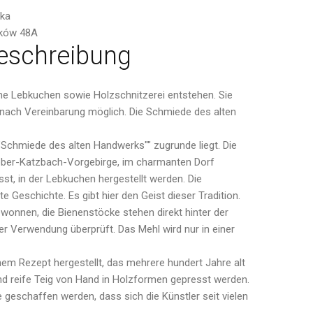
ska
ków 48A
eschreibung
iche Lebkuchen sowie Holzschnitzerei entstehen. Sie
d nach Vereinbarung möglich. Die Schmiede des alten
 ""Schmiede des alten Handwerks"" zugrunde liegt. Die
ober-Katzbach-Vorgebirge, im charmanten Dorf
st, in der Lebkuchen hergestellt werden. Die
e Geschichte. Es gibt hier den Geist dieser Tradition.
onnen, die Bienenstöcke stehen direkt hinter der
r Verwendung überprüft. Das Mehl wird nur in einer
nem Rezept hergestellt, das mehrere hundert Jahre alt
nd reife Teig von Hand in Holzformen gepresst werden.
 geschaffen werden, dass sich die Künstler seit vielen