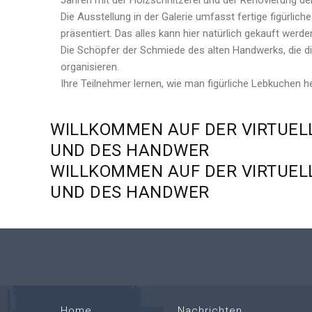
Jahren mit der Holzschnitzerei und der Renovierung d
Die Ausstellung in der Galerie umfasst fertige figürl
präsentiert. Das alles kann hier natürlich gekauft werden
Die Schöpfer der Schmiede des alten Handwerks, die 
organisieren.
Ihre Teilnehmer lernen, wie man figürliche Lebkuchen her
WILLKOMMEN
AUF
DER
VIRTUEL
UND
DES
HANDWER
WILLKOMMEN
AUF
DER
VIRTUEL
UND
DES
HANDWER
Home
Nachrichten