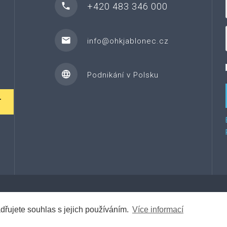
+420 483 346 000
info@ohkjablonec.cz
Podnikání v Polsku
T
©
2026
Za řemeslem.
Tento web vytvořil Web7.cz
dřujete souhlas s jejich používáním.
Více informací