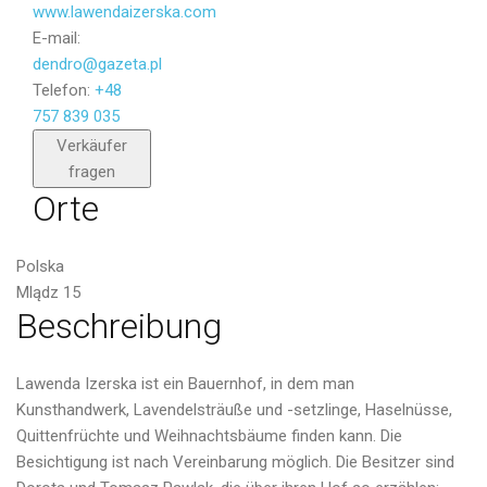
www.lawendaizerska.com
E-mail:
dendro@gazeta.pl
Telefon:
+48
757 839 035
Senden
Verkäufer
fragen
Orte
Polska
Mlądz 15
Beschreibung
Lawenda Izerska ist ein Bauernhof, in dem man
Kunsthandwerk, Lavendelsträuße und -setzlinge, Haselnüsse,
Quittenfrüchte und Weihnachtsbäume finden kann. Die
Besichtigung ist nach Vereinbarung möglich. Die Besitzer sind