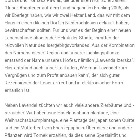
Dorota und Tomasz Pawlak, die über ihren Hof so erzählen:
"Unser Abenteuer auf dem Land begann im Frühling 2006, als
wir überlegt haben, wie wir zwei Hektar Land, das wir mit dem
Haus in einem kleinen Dorf in Niederschlesien gekauft haben,
bewirtschaften sollten. Für uns war es der Beginn einer neuen
Lebensphase abseits der Hektik der Städte, inmitten der
reizvollen Natur des Isergebirgsvorlandes. Aus der Kombination
des Namens dieser Region und unserer Lieblingspflanze
entstand der Name unseres Hofes, nämlich „Lawenda Izerska“.
Hier entstand auch unser Leitfaden „Wie man Lavendel zum
Vergnügen und zum Profit anbauen kann“, der sich guter
Rezensionen der Leser erfreut und in elektronischer Form
erhältlich ist.
Neben Lavendel züchten wir auch viele andere Zierbäume und -
sträucher. Wir haben eine Haselnussbaumplantage, eine
Weihnachtsbaumplantage, eine Plantage der japanischen Quitte
und ein Mutterbeet von Energiepappeln. Über diese und andere
Pflanzen wird Tomek erzählen, da dies seine Spezialität und