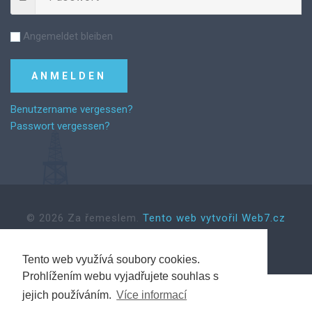
Angemeldet bleiben
Benutzername vergessen?
Passwort vergessen?
©
2026
Za řemeslem.
Tento web vytvořil Web7.cz
Tento web využívá soubory cookies.
Back to desktop version
Prohlížením webu vyjadřujete souhlas s
jejich používáním.
Více informací