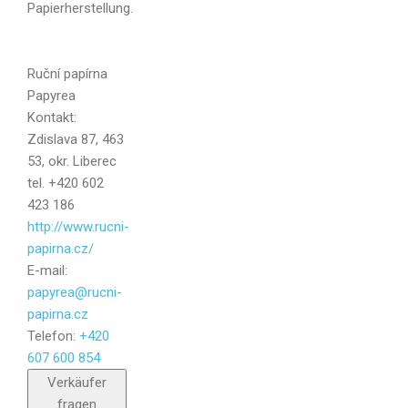
Papierherstellung.
Ruční papírna
Papyrea
Nachricht
Kontakt:
Zdislava 87, 463
53, okr. Liberec
tel. +420 602
423 186
http://www.rucni-
papirna.cz/
E-mail:
papyrea@rucni-
papirna.cz
Telefon:
+420
607 600 854
Senden
Verkäufer
fragen