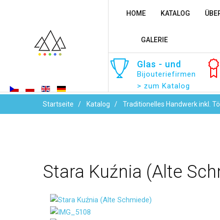
HOME
KATALOG
ÜBE
GALERIE
Glas
-
und
Bijouteriefirmen
> zum Katalog
Startseite
Katalog
Traditionelles Handwerk inkl. T
Stara
Kuźnia
(Alte
Sch