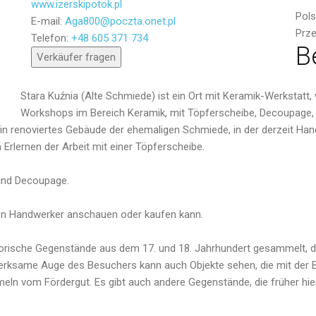
www.izerskipotok.pl
Pol
E-mail:
Aga800@poczta.onet.pl
Senden
Prze
Telefon:
+48 605 371 734
B
Verkäufer fragen
Stara Kuźnia (Alte Schmiede) ist ein Ort mit Keramik-Werkstatt, 
Workshops im Bereich Keramik, mit Töpferscheibe, Decoupage, S
 ein renoviertes Gebäude der ehemaligen Schmiede, in der derzeit H
Erlernen der Arbeit mit einer Töpferscheibe.
 und Decoupage.
ichen Handwerker anschauen oder kaufen kann.
orische Gegenstände aus dem 17. und 18. Jahrhundert gesammelt, di
ksame Auge des Besuchers kann auch Objekte sehen, die mit der B
meln vom Fördergut. Es gibt auch andere Gegenstände, die früher