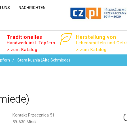
R UNS
NACHRICHTEN
Email
Traditionelles
Herstellung
von
Handwerk inkl. Töpfern
Lebensmitteln und Getr
> zum Katalog
> zum Katalog
Nachricht
öpfern
Stara Kuźnia (Alte Schmiede)
miede)
Kontakt
Przecznica 51
59-630 Mirsk