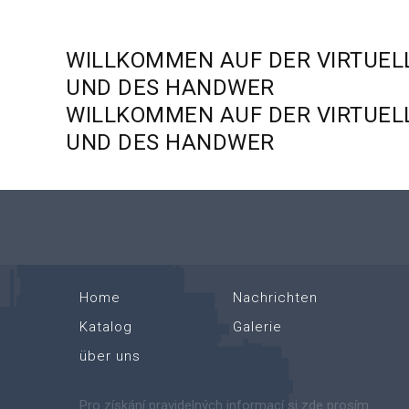
WILLKOMMEN
AUF
DER
VIRTUEL
UND
DES
HANDWER
WILLKOMMEN
AUF
DER
VIRTUEL
UND
DES
HANDWER
Home
Nachrichten
Katalog
Galerie
über uns
Pro získání pravidelných informací si zde prosím