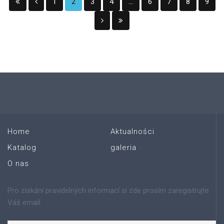
1
2
3
4
...
6
7
8
9
Home
Aktualności
Katalog
galeria
O nas
Pro získání pravidelných informací si zde prosím zaregistrujte
Váš email: