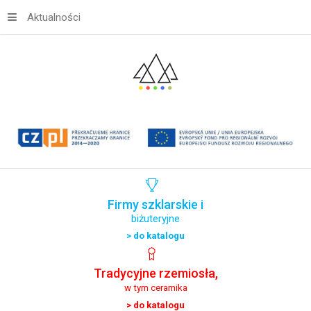
Aktualności
Firmy
szklarskie
i
biżuteryjne
> do katalogu
Tradycyjne
rzemiosła,
w tym ceramika
> do katalogu