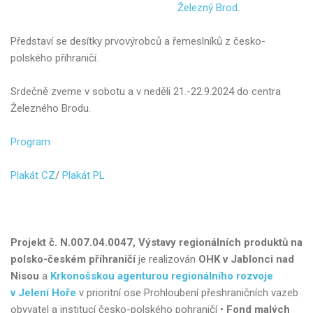
Železný Brod
.
Představí se desítky prvovýrobců a řemeslníků z česko-
polského příhraničí.
Srdečně zveme v sobotu a v neděli 21.-22.9.2024 do centra
Železného Brodu.
Program
Plakát CZ
/
Plakát PL
Projekt č. N.007.04.0047, Výstavy regionálních produktů na
polsko-českém příhraničí
je realizován
OHK v Jablonci nad
Nisou
a
Krkonošskou agenturou regionálního rozvoje
v Jelení Hoře
v prioritní ose Prohloubení přeshraničních vazeb
obyvatel a institucí česko-polského pohraničí •
Fond malých