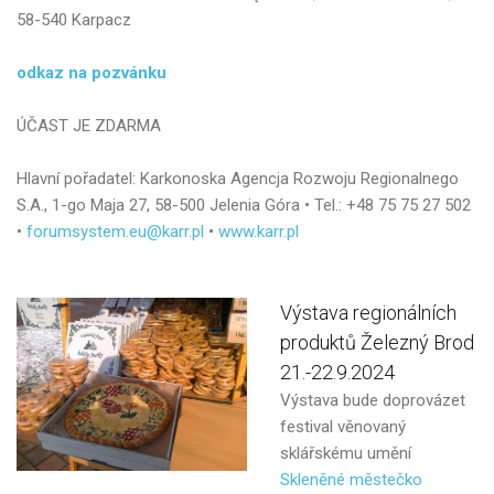
58-540 Karpacz
odkaz na pozvánku
ÚČAST JE ZDARMA
Hlavní pořadatel: Karkonoska Agencja Rozwoju Regionalnego
S.A., 1-go Maja 27, 58-500 Jelenia Góra • Tel.: +48 75 75 27 502
•
forumsystem.eu@karr.pl
•
www.karr.pl
Výstava
regionálních
produktů
Železný
Brod
21.-22.9.2024
Výstava bude doprovázet
festival věnovaný
sklářskému umění
Skleněné městečko