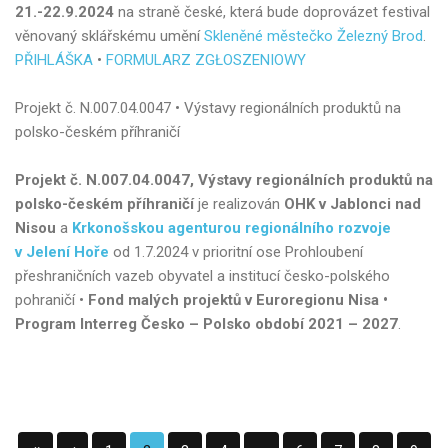
21.-22.9.2024
na straně české, která bude doprovázet festival
věnovaný sklářskému umění
Skleněné městečko Železný Brod
.
PŘIHLÁŠKA
•
FORMULARZ ZGŁOSZENIOWY
Projekt č. N.007.04.0047 • Výstavy regionálních produktů na
polsko-českém příhraničí
Projekt č. N.007.04.0047, Výstavy regionálních produktů na
polsko-českém příhraničí
je realizován
OHK v Jablonci nad
Nisou
a
Krkonošskou agenturou regionálního rozvoje
v Jelení Hoře
od 1.7.2024 v prioritní ose Prohloubení
přeshraničních vazeb obyvatel a institucí česko-polského
pohraničí •
Fond malých projektů v Euroregionu Nisa •
Program Interreg Česko – Polsko období 2021 – 2027
.