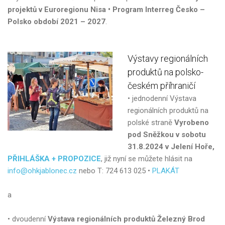
projektů v Euroregionu Nisa • Program Interreg Česko –
Polsko období 2021 – 2027
.
Výstavy
regionálních
produktů
na
polsko-
českém
příhraničí
• jednodenní Výstava
regionálních produktů na
polské straně
Vyrobeno
pod Sněžkou v sobotu
31.8.2024 v Jelení Hoře,
PŘIHLÁŠKA + PROPOZICE
, již nyní se můžete hlásit na
info@ohkjablonec.cz
nebo T: 724 613 025 •
PLAKÁT
a
• dvoudenní
Výstava regionálních produktů Železný Brod