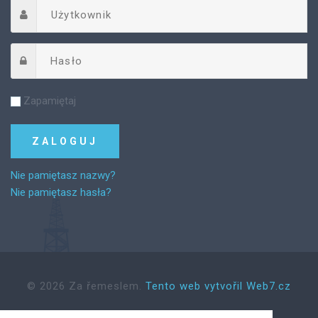
Zapamiętaj
Nie pamiętasz nazwy?
Nie pamiętasz hasła?
©
2026
Za řemeslem.
Tento web vytvořil Web7.cz