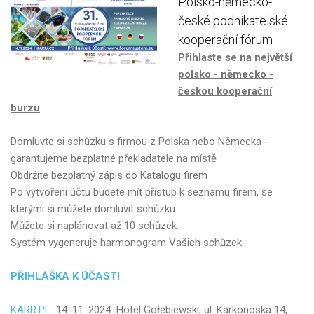
Polsko-německo-
české
podnikatelské
kooperační
fórum
Přihlaste se na největší
polsko - německo -
českou kooperační
burzu
Domluvte si schůzku s firmou z Polska nebo Německa -
garantujeme bezplatné překladatele na místě
Obdržíte bezplatný zápis do Katalogu firem
Po vytvoření účtu budete mít přístup k seznamu firem, se
kterými si můžete domluvit schůzku
Můžete si naplánovat až 10 schůzek
Systém vygeneruje harmonogram Vašich schůzek
PŘIHLÁŠKA K ÚČASTI
KARR.PL
14. 11 .2024 Hotel Gołębiewski, ul. Karkonoska 14,