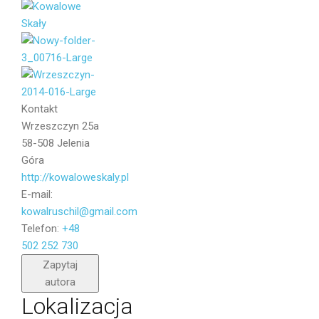
Wiadomość
Kontakt
Wrzeszczyn 25a
58-508 Jelenia
Góra
http://kowaloweskaly.pl
E-mail:
kowalruschil@gmail.com
Telefon:
+48
502 252 730
Wyślij
Zapytaj
autora
Lokalizacja