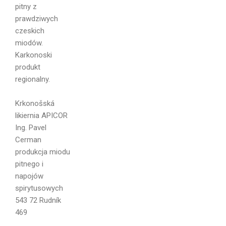
pitny z
prawdziwych
czeskich
miodów.
Karkonoski
produkt
regionalny.
Imię i
Krkonošská
Nazwisko
likiernia APICOR
Ing. Pavel
Cerman
produkcja miodu
pitnego i
Email
napojów
spirytusowych
543 72 Rudník
469