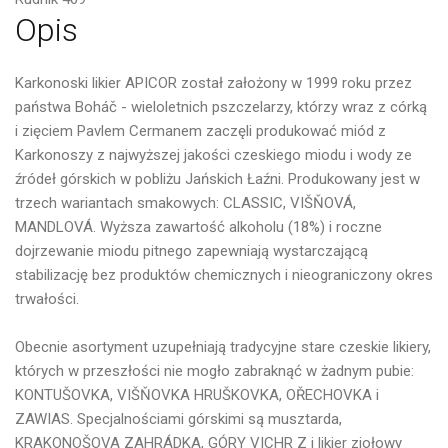
Opis
Karkonoski likier APICOR został założony w 1999 roku przez
państwa Boháč - wieloletnich pszczelarzy, którzy wraz z córką
i zięciem Pavlem Cermanem zaczęli produkować miód z
Karkonoszy z najwyższej jakości czeskiego miodu i wody ze
źródeł górskich w pobliżu Jańskich Łaźni.
Produkowany jest w
trzech wariantach smakowych: CLASSIC, VIŠŇOVÁ,
MANDLOVÁ.
Wyższa zawartość alkoholu (18%) i roczne
dojrzewanie miodu pitnego zapewniają wystarczającą
stabilizację bez produktów chemicznych i nieograniczony okres
trwałości.
Obecnie asortyment uzupełniają tradycyjne stare czeskie likiery,
których w przeszłości nie mogło zabraknąć w żadnym pubie:
KONTUŠOVKA, VIŠŇOVKA HRUŠKOVKA, OŘECHOVKA i
ZAWIAS.
Specjalnościami górskimi są musztarda,
KRAKONOŠOVA ZAHRÁDKA, GÓRY VICHR Z i likier ziołowy