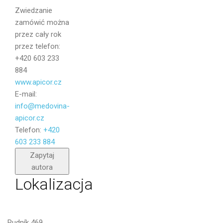
Wiadomość
Zwiedzanie
zamówić można
przez cały rok
przez telefon:
+420 603 233
884
www.apicor.cz
E-mail:
info@medovina-
apicor.cz
Telefon:
+420
603 233 884
Wyślij
Zapytaj
autora
Lokalizacja
Rudník 469