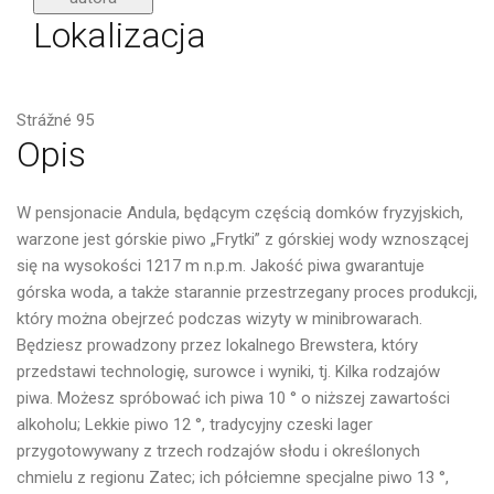
Lokalizacja
Strážné 95
Opis
W pensjonacie Andula, będącym częścią domków fryzyjskich,
warzone jest górskie piwo „Frytki” z górskiej wody wznoszącej
się na wysokości 1217 m n.p.m. Jakość piwa gwarantuje
górska woda, a także starannie przestrzegany proces produkcji,
który można obejrzeć podczas wizyty w minibrowarach.
Będziesz prowadzony przez lokalnego Brewstera, który
przedstawi technologię, surowce i wyniki, tj. Kilka rodzajów
piwa. Możesz spróbować ich piwa 10 ° o niższej zawartości
alkoholu; Lekkie piwo 12 °, tradycyjny czeski lager
przygotowywany z trzech rodzajów słodu i określonych
chmielu z regionu Zatec; ich półciemne specjalne piwo 13 °,