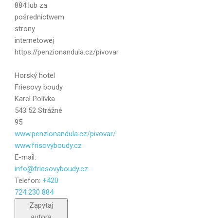
884 lub za
pośrednictwem
strony
internetowej
https://penzionandula.cz/pivovar
Wiadomość
Horský hotel
Friesovy boudy
Karel Polívka
543 52 Strážné
95
www.penzionandula.cz/pivovar/
www.frisovyboudy.cz
E-mail:
info@friesovyboudy.cz
Telefon:
+420
724 230 884
Wyślij
Zapytaj
autora