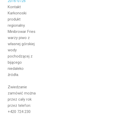
Kontakt
Karkonoski
produkt
regionalny.
Minibrowar Fries
warzy piwo z
własnej górskiej
wody
pochodzącej z
bijącego
niedaleko
źródła.
Imię i
Nazwisko
Zwiedzanie
zamówić można
przez cały rok
przez telefon:
+420 724 230
Email