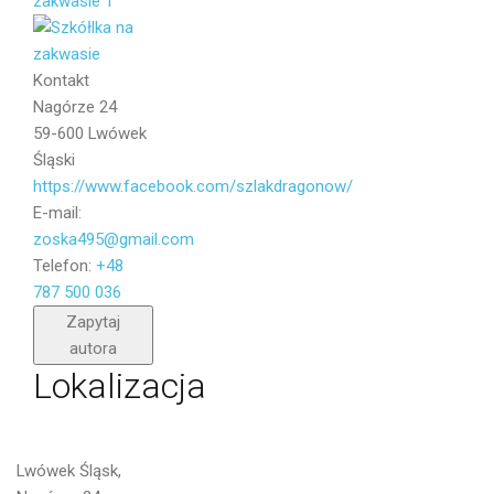
Kontakt
Nagórze 24
59-600 Lwówek
Śląski
https://www.facebook.com/szlakdragonow/
E-mail:
zoska495@gmail.com
Telefon:
+48
787 500 036
Wyślij
Zapytaj
autora
Lokalizacja
Lwówek Śląsk,