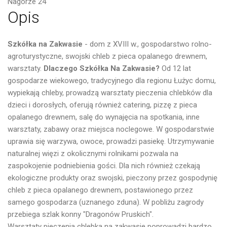
Nagórze 24
Opis
Szkółka na Zakwasie
- dom z XVIII w., gospodarstwo rolno-
agroturystyczne, swojski chleb z pieca opalanego drewnem,
warsztaty.
Dlaczego Szkółka Na Zakwasie?
Od 12 lat
gospodarze wiekowego, tradycyjnego dla regionu Łużyc domu,
wypiekają chleby, prowadzą warsztaty pieczenia chlebków dla
dzieci i dorosłych, oferują również catering, pizzę z pieca
opalanego drewnem, salę do wynajęcia na spotkania, inne
warsztaty, zabawy oraz miejsca noclegowe. W gospodarstwie
uprawia się warzywa, owoce, prowadzi pasiekę. Utrzymywanie
naturalnej więzi z okolicznymi rolnikami pozwala na
zaspokojenie podniebienia gości. Dla nich również czekają
ekologiczne produkty oraz swojski, pieczony przez gospodynię
chleb z pieca opalanego drewnem, postawionego przez
samego gospodarza (uznanego zduna). W pobliżu zagrody
przebiega szlak konny "Dragonów Pruskich".
Warsztaty pieczenia chlebka na zakwasie poprowadzi bardzo