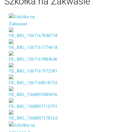
Szkółka
na
Zakwasie
Imię i
Nazwisko
Email
Wiadomość