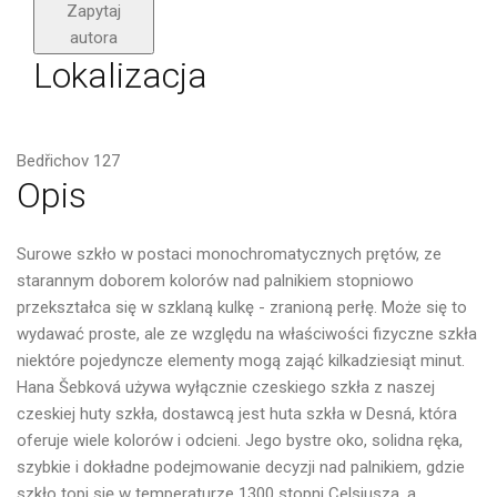
Zapytaj
autora
Lokalizacja
Bedřichov 127
Opis
Surowe szkło w postaci monochromatycznych prętów, ze
starannym doborem kolorów nad palnikiem stopniowo
przekształca się w szklaną kulkę - zranioną perłę.
Może się to
wydawać proste, ale ze względu na właściwości fizyczne szkła
niektóre pojedyncze elementy mogą zająć kilkadziesiąt minut.
Hana Šebková używa wyłącznie czeskiego szkła z naszej
czeskiej huty szkła, dostawcą jest huta szkła w Desná, która
oferuje wiele kolorów i odcieni.
Jego bystre oko, solidna ręka,
szybkie i dokładne podejmowanie decyzji nad palnikiem, gdzie
szkło topi się w temperaturze 1300 stopni Celsjusza, a