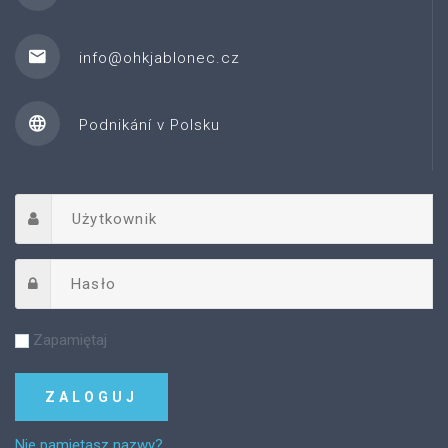
info@ohkjablonec.cz
Podnikání v Polsku
Zapamiętaj
Nie pamiętasz nazwy?