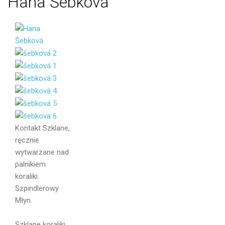
Hana
Šebková
Kontakt
Szklane,
ręcznie
wytwarzane nad
palnikiem
Imię i
koraliki.
Nazwisko
Szpindlerowy
Młyn.
Szklane koraliki