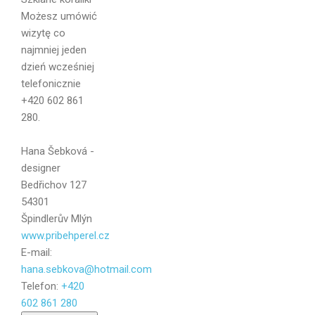
Możesz umówić
Email
wizytę co
najmniej jeden
dzień wcześniej
telefonicznie
+420 602 861
Wiadomość
280.
Hana Šebková -
designer
Bedřichov 127
54301
Špindlerův Mlýn
www.pribehperel.cz
E-mail:
hana.sebkova@hotmail.com
Telefon:
+420
602 861 280
Wyślij