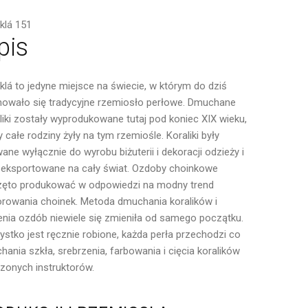
klá 151
pis
klá to jedyne miejsce na świecie, w którym do dziś
owało się tradycyjne rzemiosło perłowe.
Dmuchane
liki zostały wyprodukowane tutaj pod koniec XIX wieku,
y całe rodziny żyły na tym rzemiośle.
Koraliki były
ane wyłącznie do wyrobu biżuterii i dekoracji odzieży i
 eksportowane na cały świat.
Ozdoby choinkowe
zęto produkować w odpowiedzi na modny trend
rowania choinek.
Metoda dmuchania koralików i
enia ozdób niewiele się zmieniła od samego początku.
stko jest ręcznie robione, każda perła przechodzi co
nia szkła, srebrzenia, farbowania i cięcia koralików
onych instruktorów.