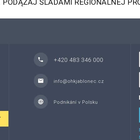
.
PODĄŻAJ
ŚLADAMI
REGIONALNEJ
PR
+420 483 346 000
info@ohkjablonec.cz
Podnikání v Polsku
T