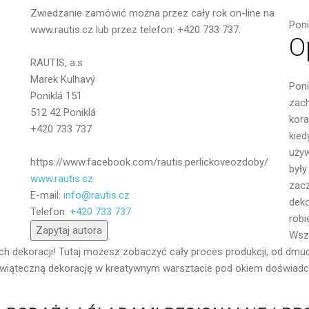
Wiadomość
Zwiedzanie zamówić można przez cały rok on-line na
Poni
www.rautis.cz lub przez telefon: +420 733 737.
O
RAUTIS, a.s
Marek Kulhavý
Poni
Poniklá 151
zach
512 42 Poniklá
kora
+420 733 737
kied
używ
https://www.facebook.com/rautis.perlickoveozdoby/
były
www.rautis.cz
zac
E-mail:
info@rautis.cz
Wyślij
deko
Telefon:
+420 733 737
robi
Zapytaj autora
Wszy
h dekoracji!
Tutaj możesz zobaczyć cały proces produkcji, od dmucha
iąteczną dekorację w kreatywnym warsztacie pod okiem doświadcz