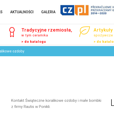
AS
AKTUALNOŚCI
GALERIA
Tradycyjne
rzemiosła,
Artykuły
w tym ceramika
spożywcze
> do katalogu
> do katal
alikowe ozdoby
Imię i Nazwisko
Email
Kontakt
Świąteczne koralikowe ozdoby i małe bombki
z firmy Rautis w Ponikli.