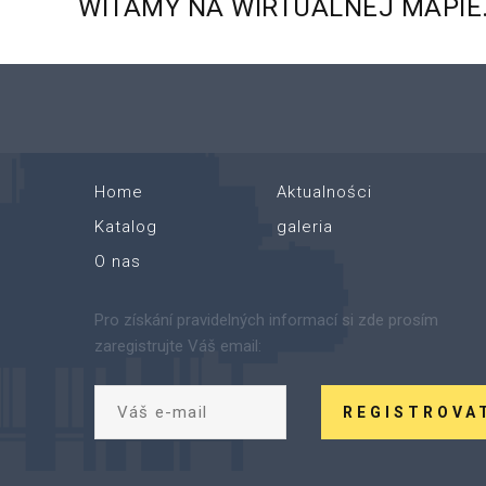
WITAMY
NA
WIRTUALNEJ
MAPIE
Home
Aktualności
Katalog
galeria
O nas
Pro získání pravidelných informací si zde prosím
zaregistrujte Váš email:
REGISTROVA