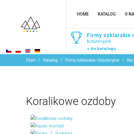
HOME
KATALOG
O N
Firmy
szklarskie
i
biżuteryjne
> do katalogu
Start
Katalog
Firmy szklarskie i biżuteryjne
Kor
Koralikowe
ozdoby