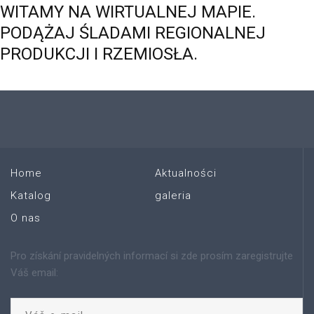
WITAMY
NA
WIRTUALNEJ
MAPIE.
PODĄŻAJ
ŚLADAMI
REGIONALNEJ
PRODUKCJI
I
RZEMIOSŁA.
Home
Aktualności
Katalog
galeria
O nas
Pro získání pravidelných informací si zde prosím zaregistrujte
Váš email: