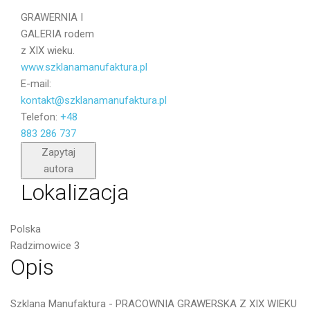
GRAWERNIA I
GALERIA rodem
z XIX wieku.
www.szklanamanufaktura.pl
E-mail:
kontakt@szklanamanufaktura.pl
Telefon:
+48
883 286 737
Wyślij
Zapytaj
autora
Lokalizacja
Polska
Radzimowice 3
Opis
Szklana Manufaktura - PRACOWNIA GRAWERSKA Z XIX WIEKU