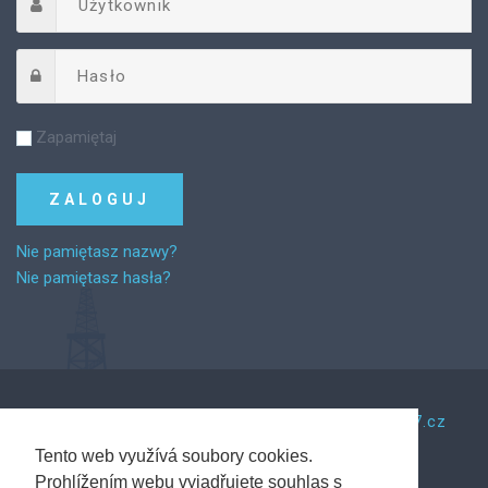
Zapamiętaj
Nie pamiętasz nazwy?
Nie pamiętasz hasła?
©
2026
Za řemeslem.
Tento web vytvořil Web7.cz
Tento web využívá soubory cookies.
Prohlížením webu vyjadřujete souhlas s