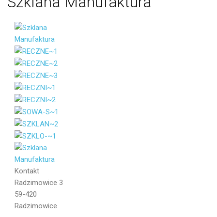
Szklana
Manufaktura
Imię i
Nazwisko
Email
Kontakt
Wiadomość
Radzimowice 3
59-420
Radzimowice