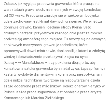
Zobacz, jak wygląda pracownia grawerska, która pracuje na
warsztatach grawerskich, niezmiennych w swojej konstrukcji
od XIX wieku. Pracownia znajduje się w wiekowym budynku,
gdzie zachowany jest klimat dawnych grawernie. We wnętrzu
dominuje drewno, kamień i ceglane stropy Kleina. Setki
drobnych narzędzi przydatnych każdego dnia jeszcze mocniej
podkreślają atmosferę tego miejsca. Tu tworzy się na dawnych,
epokowych maszynach, graweruje technikami, które
opracowywali dawni mistrzowie, doskonalili je latami a zdobytą
wiedzę i doświadczenie przekazywali z ojca na syna.
Dzisiaj – w Manufakturze – trzy pokolenia dbają o to, aby
kunsztowna sztuka grawerska była nadal żywa. Łącząc formy i
kształty wydobyte diamentowym kołem oraz niespotykanymi
gdzie indziej technikami, tworzone są niepowtarzalne dzieła
sztuki docenione przez miłośników i kolekcjonerów nie tylko w
Polsce. Każda praca sygnowana jest osobiście przez artystę,
Konstantego lub Marcina Zielińskiego.