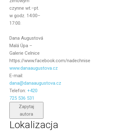
zimowym
czynne wt.–pt.
Wiadomość
w godz. 14:00–
17:00.
Dana Augustová
Malá Úpa –
Galerie Celnice
https://www.facebook.com/nadechnise
www.danaaugustova.cz
E-mail:
dana@danaaugustova.cz
Telefon:
+420
725 536 531
Wyślij
Zapytaj
autora
Lokalizacja