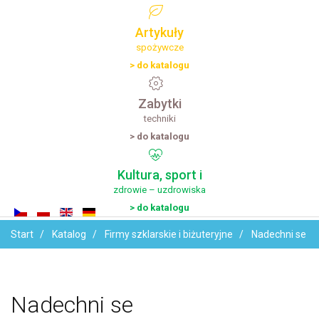
Artykuły
spożywcze
> do katalogu
Zabytki
techniki
> do katalogu
Kultura,
sport
i
zdrowie – uzdrowiska
> do katalogu
Start
Katalog
Firmy szklarskie i biżuteryjne
Nadechni se
Nadechni
se