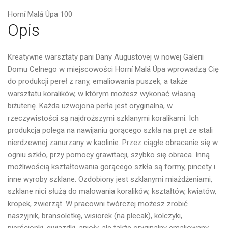
Horní Malá Úpa 100
Opis
Kreatywne warsztaty pani Dany Augustovej w nowej Galerii
Domu Celnego w miejscowości Horní Malá Úpa wprowadzą Cię
do produkcji pereł z rany, emaliowania puszek, a także
warsztatu koralików, w którym możesz wykonać własną
biżuterię. Każda uzwojona perła jest oryginalna, w
rzeczywistości są najdroższymi szklanymi koralikami. Ich
produkcja polega na nawijaniu gorącego szkła na pręt ze stali
nierdzewnej zanurzany w kaolinie. Przez ciągłe obracanie się w
ogniu szkło, przy pomocy grawitacji, szybko się obraca. Inną
możliwością kształtowania gorącego szkła są formy, pincety i
inne wyroby szklane. Ozdobiony jest szklanymi miażdżeniami,
szklane nici służą do malowania koralików, kształtów, kwiatów,
kropek, zwierząt. W pracowni twórczej możesz zrobić
naszyjnik, bransoletkę, wisiorek (na plecak), kolczyki,