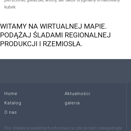
pierścionki, gwiazdki, anioły, ale także oryginalny emaliowany
kubek.
WITAMY
NA
WIRTUALNEJ
MAPIE.
PODĄŻAJ
ŚLADAMI
REGIONALNEJ
PRODUKCJI
I
RZEMIOSŁA.
Home
Aktualności
Katalog
galeria
O nas
Pro získání pravidelných informací si zde prosím zaregistrujte