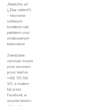
„Nadechni se“
(„Złap oddech”)
– tworzenie
szklanych
koralików nad
palnikiem oraz
emaliowanych
kubeczków.
Imię i
Zwiedzanie
Nazwisko
zamówić można
poza sezonem
przez telefon:
+420 725 536
531, e-mailem
Email
lub przez
Facebook, w
sezonie letnim i