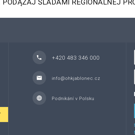
.
PODĄŻAJ
ŚLADAMI
REGIONALNEJ
PR
+420 483 346 000
info@ohkjablonec.cz
Podnikání v Polsku
T