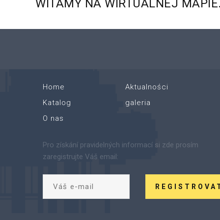
WITAMY
NA
WIRTUALNEJ
MAPIE
Home
Aktualności
Katalog
galeria
O nas
Pro získání pravidelných informací si zde prosím
zaregistrujte Váš email:
REGISTROVA