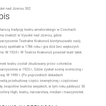
ké nad Jizerou 302
pis
tarszą tradycję teatru amatorskiego w Czechach
a znaleźć w Vysoké nad Jizerou, gdzie
arzyszenie Teatralne Krakonoš kontynuowało swój
wszy spektakl w 1786 roku i gra dziś bez większych
rw. W 1924 r. W Teatrze Krakonoš powstał teatr lalek.
nek teatru został zbudowany przez członków
arzyszenia w 1925 r., Gdzie zyskał scenę sceniczną i
ową. W 1990 r. (Po poprzednich dekadach
owitą przebudowę części zewnętrznej i częściowo
 zespołów teatrów wiejskich, w tym roku jubileusz 50
mosferę High, teatru, narciarstwa, median i maszynistek.