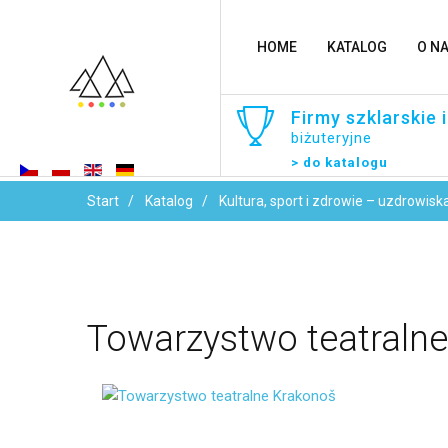
HOME
KATALOG
O N
Firmy
szklarskie
i
biżuteryjne
> do katalogu
Start
Katalog
Kultura, sport i zdrowie – uzdrowisk
Towarzystwo
teatralne