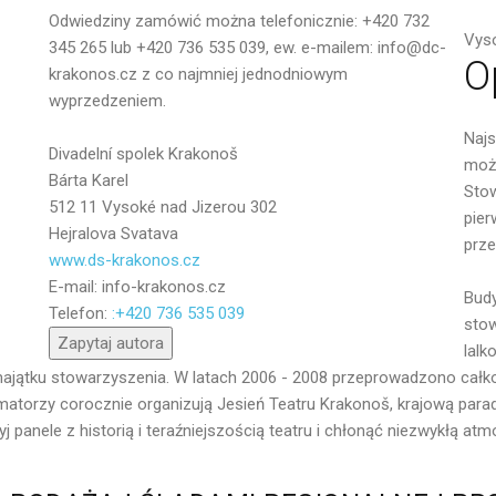
Odwiedziny zamówić można telefonicznie: +420 732
Vyso
345 265 lub +420 736 535 039, ew. e-mailem: info@dc-
O
krakonos.cz z co najmniej jednodniowym
wyprzedzeniem.
Najs
Divadelní spolek Krakonoš
możn
Bárta Karel
Stow
512 11 Vysoké nad Jizerou 302
pier
Hejralova Svatava
prze
www.ds-krakonos.cz
E-mail:
info-krakonos.cz
Wyślij
Budy
Telefon:
:+420 736 535 039
stow
Zapytaj autora
lalk
majątku stowarzyszenia. W latach 2006 - 2008 przeprowadzono całk
torzy corocznie organizują Jesień Teatru Krakonoš, krajową paradę
yj panele z historią i teraźniejszością teatru i chłonąć niezwykłą at