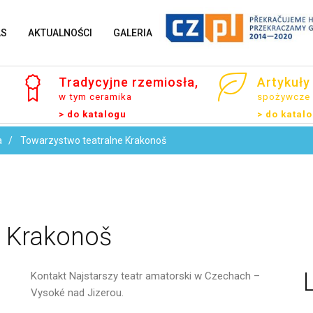
AS
AKTUALNOŚCI
GALERIA
Tradycyjne
rzemiosła,
Artykuły
w tym ceramika
spożywcze
> do katalogu
> do katal
Imię i Nazwisko
a
Towarzystwo teatralne Krakonoš
Email
Krakonoš
Kontakt
Najstarszy teatr amatorski w Czechach –
Vysoké nad Jizerou.
Wiadomość