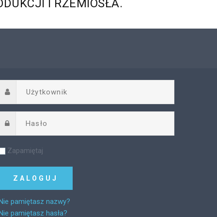
ODUKCJI
I
RZEMIOSŁA.
Zapamiętaj
Nie pamiętasz nazwy?
Nie pamiętasz hasła?