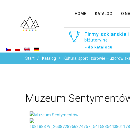
HOME
KATALOG
O N
Firmy
szklarskie
i
biżuteryjne
> do katalogu
Start
Katalog
Kultura, sport i zdrowie – uzdrowisk
Muzeum
Sentymentó