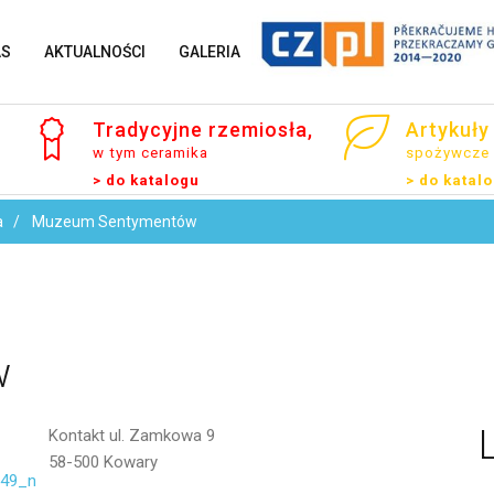
AS
AKTUALNOŚCI
GALERIA
Imię i Nazwisko
Tradycyjne
rzemiosła,
Artykuły
w tym ceramika
spożywcze
> do katalogu
> do katal
Email
a
Muzeum Sentymentów
Wiadomość
w
Kontakt
ul. Zamkowa 9
58-500 Kowary