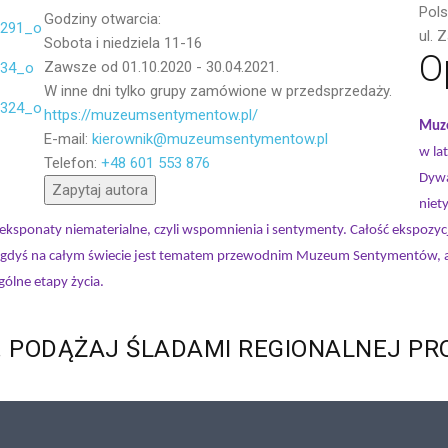
Pol
Godziny otwarcia:
ul.
Sobota i niedziela 11-16
O
Zawsze od 01.10.2020 - 30.04.2021.
W inne dni tylko grupy zamówione w przedsprzedaży.
https://muzeumsentymentow.pl/
Muz
E-mail:
kierownik@muzeumsentymentow.pl
Wyślij
w la
Telefon:
+48 601 553 876
Dywa
Zapytaj autora
niet
eż eksponaty niematerialne, czyli wspomnienia i sentymenty. Całość ekspo
niegdyś na całym świecie jest tematem przewodnim Muzeum Sentymentów, a 
ólne etapy życia.
.
PODĄŻAJ
ŚLADAMI
REGIONALNEJ
PR