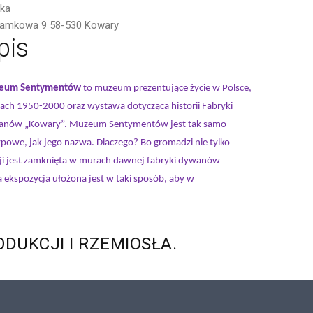
ska
 Zamkowa 9 58-530 Kowary
pis
eum Sentymentów
to muzeum prezentujące życie w Polsce,
tach 1950-2000 oraz wystawa dotycząca historii Fabryki
nów „Kowary”. Muzeum Sentymentów jest tak samo
ypowe, jak jego nazwa. Dlaczego? Bo gromadzi nie tylko
zycji jest zamknięta w murach dawnej fabryki dywanów
ekspozycja ułożona jest w taki sposób, aby w
ODUKCJI
I
RZEMIOSŁA.