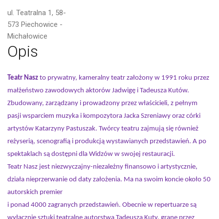
ul. Teatralna 1, 58-
573 Piechowice -
Michałowice
Opis
Teatr Nasz
to prywatny, kameralny teatr założony w 1991 roku przez
małżeństwo zawodowych aktorów Jadwigę i Tadeusza Kutów.
Zbudowany, zarządzany i prowadzony przez właścicieli, z pełnym
pasji wsparciem muzyka i kompozytora Jacka Szreniawy oraz córki
artystów Katarzyny Pastuszak. Twórcy teatru zajmują się również
reżyserią, scenografią i produkcją wystawianych przedstawień. A po
spektaklach są dostępni dla Widzów w swojej restauracji.
Teatr Nasz jest niezwyczajny-niezależny finansowo i artystycznie,
działa nieprzerwanie od daty założenia. Ma na swoim koncie około 50
autorskich premier
i ponad 4000 zagranych przedstawień. Obecnie w repertuarze są
wyłącznie sztuki teatralne autorstwa Tadeusza Kuty, grane przez