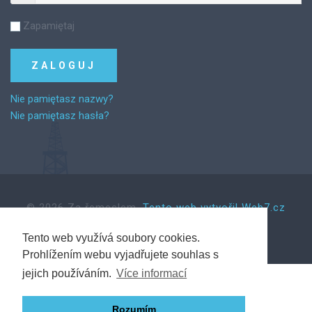
Zapamiętaj
Nie pamiętasz nazwy?
Nie pamiętasz hasła?
©
2026
Za řemeslem.
Tento web vytvořil Web7.cz
Tento web využívá soubory cookies.
Prohlížením webu vyjadřujete souhlas s
Back to desktop version
jejich používáním.
Více informací
Rozumím