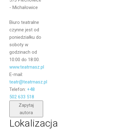
573 Piechowice
- Michałowice
Wiadomość
Biuro teatralne
czynne jest od
poniedziałku do
soboty w
godzinach od
10:00 do 18:00.
www.teatrnasz.pl
E-mail:
teatr@teatrnasz.pl
Telefon:
+48
502 633 518
Wyślij
Zapytaj
autora
Lokalizacja