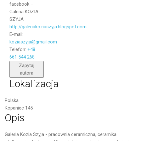
facebook –
Galeria KOZIA
SZYJA
http://galeriakoziaszyja.blogspot.com
E-mail:
koziaszyja@gmail.com
Telefon:
+48
661 544 268
Wyślij
Zapytaj
autora
Lokalizacja
Polska
Kopaniec 145
Opis
Galeria Kozia Szyja - pracownia ceramiczna, ceramika