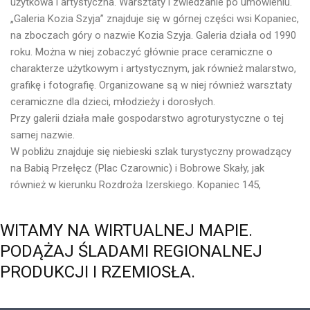
użytkowa i artystyczna. Warsztaty i zwiedzanie po umówieniu.
„Galeria Kozia Szyja” znajduje się w górnej części wsi Kopaniec,
na zboczach góry o nazwie Kozia Szyja. Galeria działa od 1990
roku. Można w niej zobaczyć głównie prace ceramiczne o
charakterze użytkowym i artystycznym, jak również malarstwo,
grafikę i fotografię. Organizowane są w niej również warsztaty
ceramiczne dla dzieci, młodzieży i dorosłych.
Przy galerii działa małe gospodarstwo agroturystyczne o tej
samej nazwie.
W pobliżu znajduje się niebieski szlak turystyczny prowadzący
na Babią Przełęcz (Plac Czarownic) i Bobrowe Skały, jak
również w kierunku Rozdroża Izerskiego. Kopaniec 145,
WITAMY
NA
WIRTUALNEJ
MAPIE.
PODĄŻAJ
ŚLADAMI
REGIONALNEJ
PRODUKCJI
I
RZEMIOSŁA.