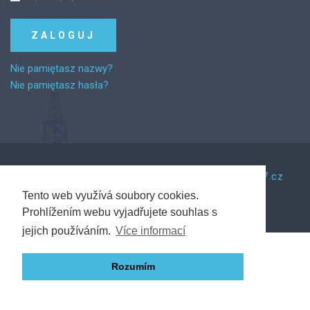
Nie pamiętasz nazwy?
Nie pamiętasz hasła?
©
2026
Za řemeslem.
Tento web vytvořil Web7.cz
Tento web využívá soubory cookies.
Prohlížením webu vyjadřujete souhlas s
Back to desktop version
jejich používáním.
Více informací
Rozumím