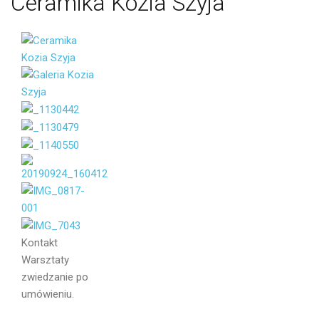
Ceramika
Kozia
Szyja
Imię i
Nazwisko
Email
Kontakt
Wiadomość
Warsztaty
zwiedzanie po
umówieniu.