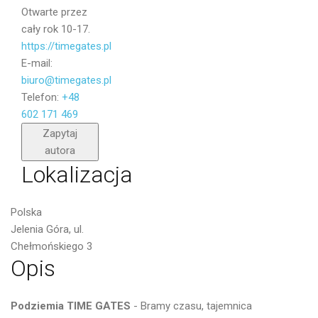
Otwarte przez
cały rok 10-17.
https://timegates.pl
E-mail:
biuro@timegates.pl
Telefon:
+48
602 171 469
Wyślij
Zapytaj
autora
Lokalizacja
Polska
Jelenia Góra, ul.
Chełmońskiego 3
Opis
Podziemia TIME GATES
- Bramy czasu, tajemnica