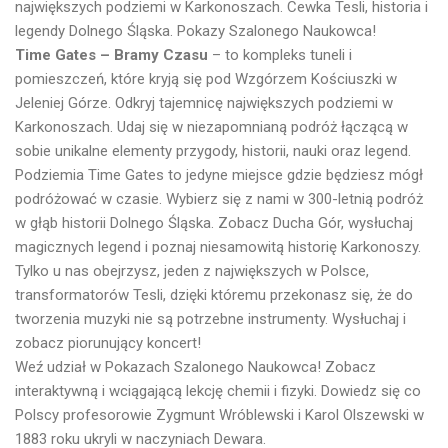
największych podziemi w Karkonoszach. Cewka Tesli, historia i
legendy Dolnego Śląska. Pokazy Szalonego Naukowca!
Time Gates – Bramy Czasu
– to kompleks tuneli i
pomieszczeń, które kryją się pod Wzgórzem Kościuszki w
Jeleniej Górze. Odkryj tajemnicę największych podziemi w
Karkonoszach. Udaj się w niezapomnianą podróż łączącą w
sobie unikalne elementy przygody, historii, nauki oraz legend.
Podziemia Time Gates to jedyne miejsce gdzie będziesz mógł
podróżować w czasie. Wybierz się z nami w 300-letnią podróż
w głąb historii Dolnego Śląska. Zobacz Ducha Gór, wysłuchaj
magicznych legend i poznaj niesamowitą historię Karkonoszy.
Tylko u nas obejrzysz, jeden z największych w Polsce,
transformatorów Tesli, dzięki któremu przekonasz się, że do
tworzenia muzyki nie są potrzebne instrumenty. Wysłuchaj i
zobacz piorunujący koncert!
Weź udział w Pokazach Szalonego Naukowca! Zobacz
interaktywną i wciągającą lekcję chemii i fizyki. Dowiedz się co
Polscy profesorowie Zygmunt Wróblewski i Karol Olszewski w
1883 roku ukryli w naczyniach Dewara.