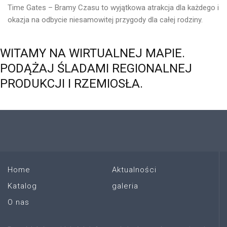
Time Gates – Bramy Czasu to wyjątkowa atrakcja dla każdego i
okazja na odbycie niesamowitej przygody dla całej rodziny.
WITAMY
NA
WIRTUALNEJ
MAPIE.
PODĄŻAJ
ŚLADAMI
REGIONALNEJ
PRODUKCJI
I
RZEMIOSŁA.
Home
Aktualności
Katalog
galeria
O nas