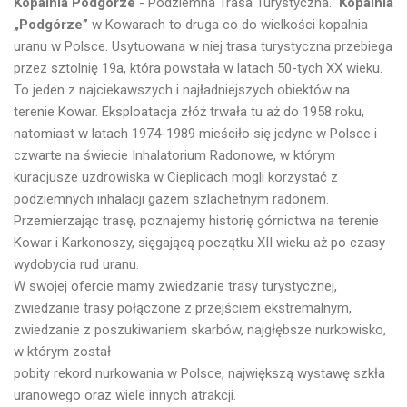
Kopalnia Podgórze
- Podziemna Trasa Turystyczna.
Kopalnia
„Podgórze”
w Kowarach to druga co do wielkości kopalnia
uranu w Polsce. Usytuowana w niej trasa turystyczna przebiega
przez sztolnię 19a, która powstała w latach 50-tych XX wieku.
To jeden z najciekawszych i najładniejszych obiektów na
terenie Kowar. Eksploatacja złóż trwała tu aż do 1958 roku,
natomiast w latach 1974-1989 mieściło się jedyne w Polsce i
czwarte na świecie Inhalatorium Radonowe, w którym
kuracjusze uzdrowiska w Cieplicach mogli korzystać z
podziemnych inhalacji gazem szlachetnym radonem.
Przemierzając trasę, poznajemy historię górnictwa na terenie
Kowar i Karkonoszy, sięgającą początku XII wieku aż po czasy
wydobycia rud uranu.
W swojej ofercie mamy zwiedzanie trasy turystycznej,
zwiedzanie trasy połączone z przejściem ekstremalnym,
zwiedzanie z poszukiwaniem skarbów, najgłębsze nurkowisko,
w którym został
pobity rekord nurkowania w Polsce, największą wystawę szkła
uranowego oraz wiele innych atrakcji.