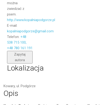
można
zwiedzać z
psem.
http://www.kopalniapodgorze.pl
E-mail:
kopalniapodgorze@gmail.com
Telefon:
+48
538 715 100,
+48 780 161 191
Wyślij
Zapytaj
autora
Lokalizacja
Kowary, ul. Podgórze
Opis