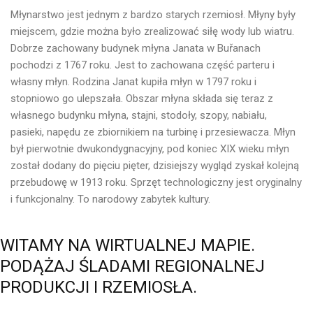
M
łynarstwo
jest jednym z bardzo starych rzemiosł.
Młyny były
miejscem, gdzie można było zrealizować siłę wody lub wiatru.
Dobrze zachowany budynek młyna Janata w Buřanach
pochodzi z 1767 roku. Jest to zachowana część parteru i
własny młyn.
Rodzina Janat kupiła młyn w 1797 roku i
stopniowo go ulepszała.
Obszar młyna składa się teraz z
własnego budynku młyna, stajni, stodoły, szopy, nabiału,
pasieki, napędu ze zbiornikiem na turbinę i przesiewacza.
Młyn
był pierwotnie dwukondygnacyjny, pod koniec XIX wieku młyn
został dodany do pięciu pięter, dzisiejszy wygląd zyskał kolejną
przebudowę w 1913 roku.
Sprzęt technologiczny jest oryginalny
i funkcjonalny.
To narodowy zabytek kultury.
WITAMY
NA
WIRTUALNEJ
MAPIE.
PODĄŻAJ
ŚLADAMI
REGIONALNEJ
PRODUKCJI
I
RZEMIOSŁA.