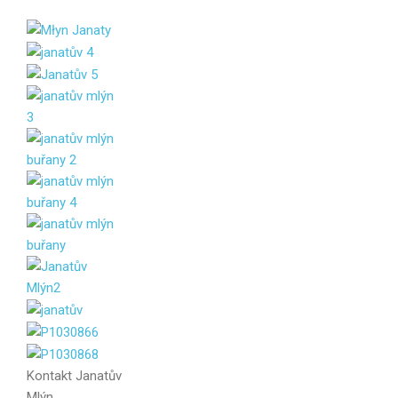
Kontakt
Janatův
Mlýn