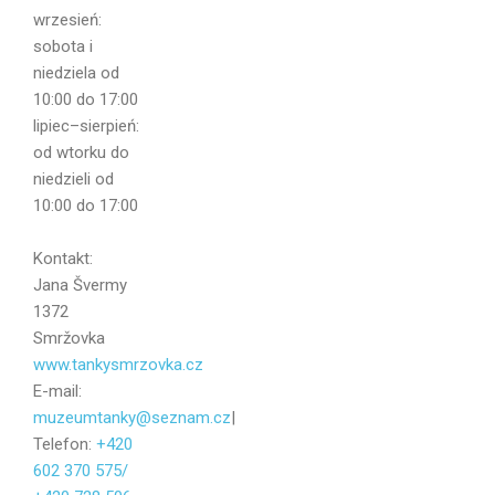
wrzesień:
sobota i
niedziela od
Email
10:00 do 17:00
lipiec–sierpień:
od wtorku do
niedzieli od
10:00 do 17:00
Wiadomość
Kontakt:
Jana Švermy
1372
Smržovka
www.tankysmrzovka.cz
E-mail:
muzeumtanky@seznam.cz
|
Telefon:
+420
602 370 575/