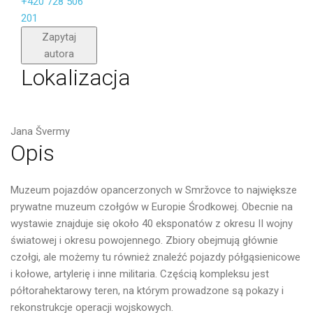
+420 728 506
201
Wyślij
Zapytaj
autora
Lokalizacja
Jana Švermy
Opis
Muzeum pojazdów opancerzonych w Smržovce to największe
prywatne muzeum czołgów w Europie Środkowej. Obecnie na
wystawie znajduje się około 40 eksponatów z okresu II wojny
światowej i okresu powojennego. Zbiory obejmują głównie
czołgi, ale możemy tu również znaleźć pojazdy półgąsienicowe
i kołowe, artylerię i inne militaria. Częścią kompleksu jest
półtorahektarowy teren, na którym prowadzone są pokazy i
rekonstrukcje operacji wojskowych.