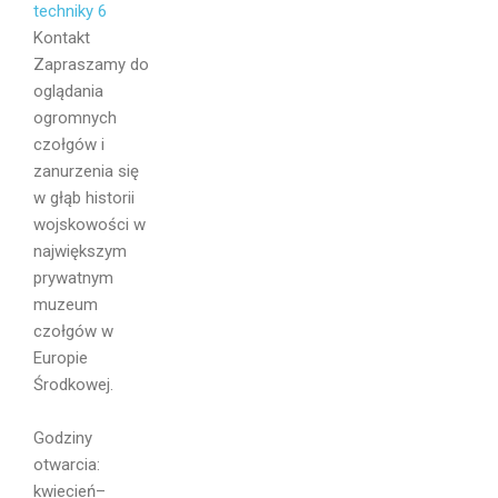
Kontakt
Zapraszamy do
oglądania
ogromnych
czołgów i
zanurzenia się
w głąb historii
wojskowości w
największym
prywatnym
muzeum
czołgów w
Europie
Środkowej.
Imię i
Godziny
Nazwisko
otwarcia:
kwiecień–