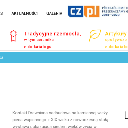
AS
AKTUALNOŚCI
GALERIA
Tradycyjne
rzemiosła,
Artykuły
w tym ceramika
spożywcze
> do katalogu
> do katal
ka
Imię i Nazwisko
Email
Kontakt
Drewniana nadbudowa na kamiennej wieży
pieca wapiennego z XIX wieku z nowoczesną stałą
wystawą pokazującą siedem wieków życia w