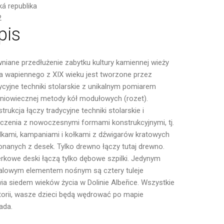
á republika
2
pis
niane przedłużenie zabytku kultury kamiennej wieży
a wapiennego z XIX wieku jest tworzone przez
ycyjne techniki stolarskie z unikalnym pomiarem
niowiecznej metody kół modułowych (rozet).
trukcja łączy tradycyjne techniki stolarskie i
czenia z nowoczesnymi formami konstrukcyjnymi, tj.
lkami, kampaniami i kołkami z dźwigarów kratowych
nanych z desek. Tylko drewno łączy tutaj drewno.
rkowe deski łączą tylko dębowe szpilki. Jedynym
alowym elementem nośnym są cztery tuleje
a siedem wieków życia w Dolinie Albeřice. Wszystkie
storii, wasze dzieci będą wędrować po mapie
ada.