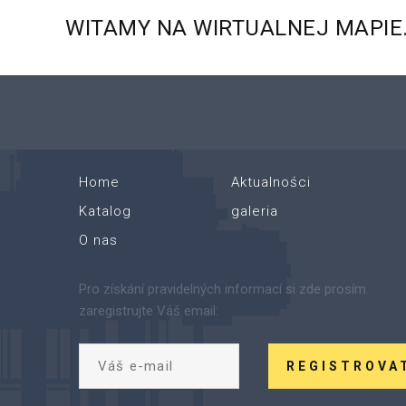
WITAMY
NA
WIRTUALNEJ
MAPIE
Home
Aktualności
Katalog
galeria
O nas
Pro získání pravidelných informací si zde prosím
zaregistrujte Váš email:
REGISTROVA