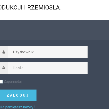
ODUKCJI
I
RZEMIOSŁA.
Zapamiętaj
Nie pamiętasz nazwy?