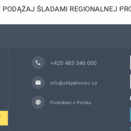
.
PODĄŻAJ
ŚLADAMI
REGIONALNEJ
PR
+420 483 346 000
info@ohkjablonec.cz
Podnikání v Polsku
T