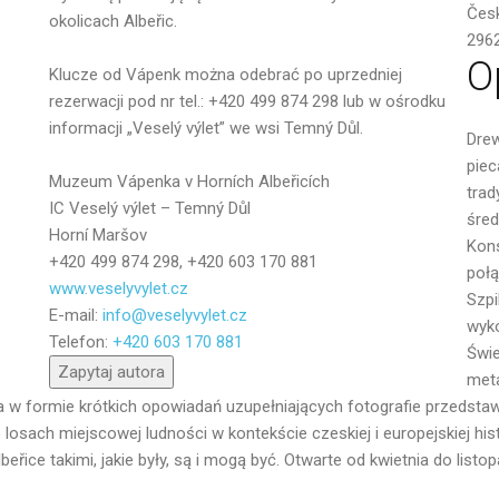
Wiadomość
Česk
okolicach Albeřic.
296
O
Klucze od Vápenk można odebrać po uprzedniej
rezerwacji pod nr tel.: +420 499 874 298 lub w ośrodku
informacji „Veselý výlet” we wsi Temný Důl.
Drew
piec
Muzeum Vápenka v Horních Albeřicích
trad
IC Veselý výlet – Temný Důl
śred
Horní Maršov
Kons
+420 499 874 298, +420 603 170 881
połą
www.veselyvylet.cz
Szpi
E-mail:
info@veselyvylet.cz
Wyślij
wyko
Telefon:
+420 603 170 881
Świe
Zapytaj autora
met
 formie krótkich opowiadań uzupełniających fotografie przedstawi
 losach miejscowej ludności w kontekście czeskiej i europejskiej hi
e takimi, jakie były, są i mogą być. Otwarte od kwietnia do listop