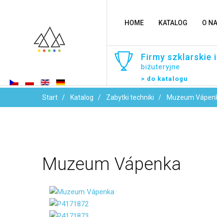
HOME
KATALOG
O N
Firmy
szklarskie
i
biżuteryjne
> do katalogu
Start
Katalog
Zabytki techniki
Muzeum Vápen
Muzeum
Vápenka