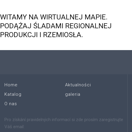
WITAMY
NA
WIRTUALNEJ
MAPIE.
PODĄŻAJ
ŚLADAMI
REGIONALNEJ
PRODUKCJI
I
RZEMIOSŁA.
Home
Aktualności
Katalog
galeria
O nas
Pro získání pravidelných informací si zde prosím zaregistrujte
Váš email: