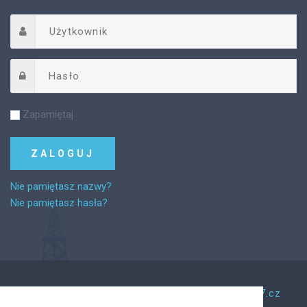
Zapamiętaj
Nie pamiętasz nazwy?
Nie pamiętasz hasła?
©
2026
Za řemeslem.
Tento web vytvořil Web7.cz