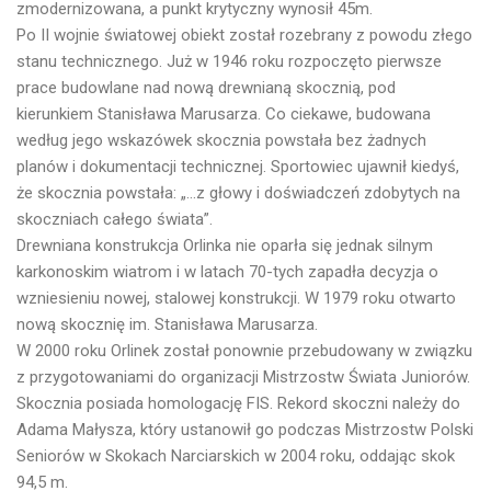
zmodernizowana, a punkt krytyczny wynosił 45m.
Po II wojnie światowej obiekt został rozebrany z powodu złego
stanu technicznego. Już w 1946 roku rozpoczęto pierwsze
prace budowlane nad nową drewnianą skocznią, pod
kierunkiem Stanisława Marusarza. Co ciekawe, budowana
według jego wskazówek skocznia powstała bez żadnych
planów i dokumentacji technicznej. Sportowiec ujawnił kiedyś,
że skocznia powstała: „...z głowy i doświadczeń zdobytych na
skoczniach całego świata”.
Drewniana konstrukcja Orlinka nie oparła się jednak silnym
karkonoskim wiatrom i w latach 70-tych zapadła decyzja o
wzniesieniu nowej, stalowej konstrukcji. W 1979 roku otwarto
nową skocznię im. Stanisława Marusarza.
W 2000 roku Orlinek został ponownie przebudowany w związku
z przygotowaniami do organizacji Mistrzostw Świata Juniorów.
Skocznia posiada homologację FIS. Rekord skoczni należy do
Adama Małysza, który ustanowił go podczas Mistrzostw Polski
Seniorów w Skokach Narciarskich w 2004 roku, oddając skok
94,5 m.