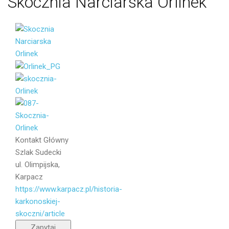
Skocznia
Narciarska
Orlinek
Email
Wiadomość
Kontakt
Główny
Szlak Sudecki
ul. Olimpijska,
Karpacz
https://www.karpacz.pl/historia-
karkonoskiej-
skoczni/article
Wyślij
Zapytaj