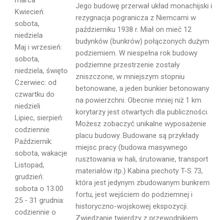
marca
Jego budowę przerwał układ monachijski i
Kwiecień:
rezygnacja pogranicza z Niemcami w
sobota,
październiku 1938 r. Miał on mieć 12
niedziela
budynków (bunkrów) połączonych dużym
Maj i wrzesień:
podziemiem. W niespełna rok budowy
sobota,
podziemne przestrzenie zostały
niedziela, święto
zniszczone, w mniejszym stopniu
Czerwiec: od
betonowane, a jeden bunkier betonowany
czwartku do
na powierzchni. Obecnie mniej niż 1 km
niedzieli
korytarzy jest otwartych dla publiczności.
Lipiec, sierpień:
Możesz zobaczyć unikalne wyposażenie
codziennie
placu budowy. Budowane są przykłady
Październik:
miejsc pracy (budowa masywnego
sobota, wakacje
rusztowania w hali, śrutowanie, transport
Listopad,
materiałów itp.) Kabina piechoty T-S 73,
grudzień:
która jest jedynym zbudowanym bunkrem
sobota o 13.00
Imię i
fortu, jest wejściem do podziemnej i
25 - 31 grudnia:
Nazwisko
historyczno-wojskowej ekspozycji.
codziennie o
Zwiedzanie twierdzy z przewodnikiem