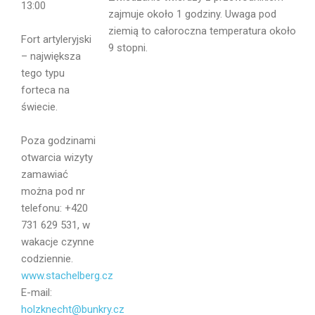
13:00
zajmuje około 1 godziny. Uwaga pod
ziemią to całoroczna temperatura około
Fort artyleryjski
9 stopni.
– największa
Email
tego typu
forteca na
świecie.
Poza godzinami
Wiadomość
otwarcia wizyty
zamawiać
można pod nr
telefonu: +420
731 629 531, w
wakacje czynne
codziennie.
www.stachelberg.cz
E-mail:
holzknecht@bunkry.cz