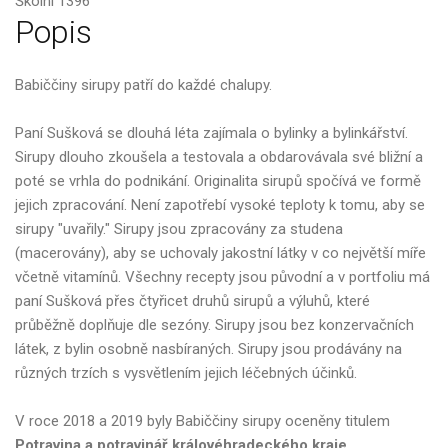
Školní 1396
Popis
Babiččiny sirupy patří do každé chalupy.
Paní Sušková se dlouhá léta zajímala o bylinky a bylinkářství.
Sirupy dlouho zkoušela a testovala a obdarovávala své bližní a
poté se vrhla do podnikání. Originalita sirupů spočívá ve formě
jejich zpracování. Není zapotřebí vysoké teploty k tomu, aby se
sirupy "uvařily." Sirupy jsou zpracovány za studena
(macerovány), aby se uchovaly jakostní látky v co největší míře
včetně vitamínů. Všechny recepty jsou původní a v portfoliu má
paní Sušková přes čtyřicet druhů sirupů a výluhů, které
průběžně doplňuje dle sezóny. Sirupy jsou bez konzervačních
látek, z bylin osobně nasbíraných. Sirupy jsou prodávány na
různých trzích s vysvětlením jejich léčebných účinků.
V roce 2018 a 2019 byly Babiččiny sirupy oceněny titulem
Potravina a potravinář královéhradeckého kraje
.