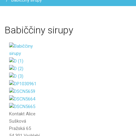
Babiččiny sirupy
Babiččiny
sirupy
Vaše jméno
Váš e-mail
Kontakt
Alice
Sušková
Pražská 65
54 301 Vrchlabí