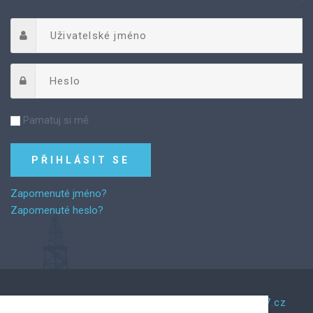
Pamatuj si mě
Zapomenuté jméno?
Zapomenuté heslo?
©
2026
Za řemeslem.
Tento web vytvořil Web7.cz