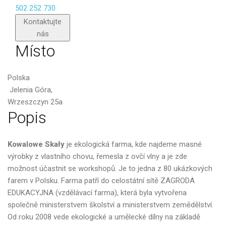
502 252 730
Poslat
Kontaktujte
nás
Místo
Polska
Jelenia Góra,
Wrzeszczyn 25a
Popis
Kowalowe Skały
je ekologická farma, kde najdeme masné
výrobky z vlastního chovu, řemesla z ovčí vlny a je zde
možnost účastnit se workshopů. Je to jedna z 80 ukázkových
farem v Polsku. Farma patří do celostátní sítě ZAGRODA
EDUKACYJNA (vzdělávací farma), která byla vytvořena
společně ministerstvem školství a ministerstvem zemědělství.
Od roku 2008 vede ekologické a umělecké dílny na základě