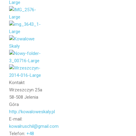
Váš e-mail
Zpráva
Kontakt
Wrzeszczyn 25a
58-508 Jelenia
Góra
http://kowaloweskaly.pl
E-mail:
kowalruschil@gmail.com
Telefon:
+48