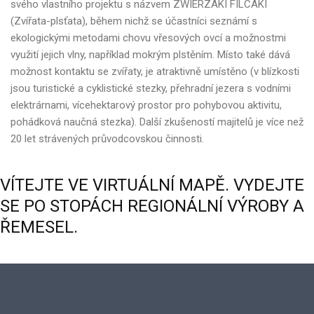
svého vlastního projektu s názvem ZWIERZAKI FILCAKI
(Zvířata-plsťata), během nichž se účastníci seznámí s
ekologickými metodami chovu vřesových ovcí a možnostmi
využití jejich vlny, například mokrým plstěním. Místo také dává
možnost kontaktu se zvířaty, je atraktivně umístěno (v blízkosti
jsou turistické a cyklistické stezky, přehradní jezera s vodními
elektrárnami, vícehektarový prostor pro pohybovou aktivitu,
pohádková naučná stezka). Další zkušeností majitelů je více než
20 let strávených průvodcovskou činnosti.
VÍTEJTE
VE
VIRTUÁLNÍ
MAPĚ.
VYDEJTE
SE
PO
STOPÁCH
REGIONÁLNÍ
VÝROBY
A
ŘEMESEL.