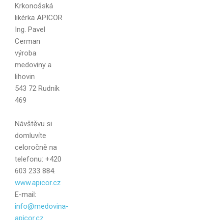
Krkonošská
likérka APICOR
Ing. Pavel
Cerman
Váš e-mail
výroba
medoviny a
lihovin
543 72 Rudník
469
Zpráva
Návštěvu si
domluvíte
celoročně na
telefonu: +420
603 233 884.
www.apicor.cz
E-mail:
info@medovina-
apicor.cz