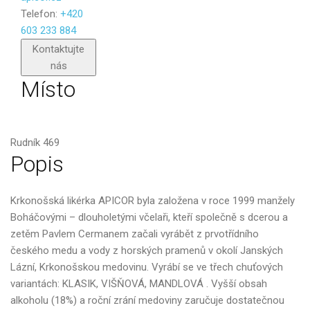
Telefon:
+420
603 233 884
Poslat
Kontaktujte
nás
Místo
Rudník 469
Popis
Krkonošská likérka APICOR byla založena v roce 1999 manžely
Boháčovými – dlouholetými včelaři, kteří společně s dcerou a
zetěm Pavlem Cermanem začali vyrábět z prvotřídního
českého medu a vody z horských pramenů v okolí Janských
Lázní, Krkonošskou medovinu. Vyrábí se ve třech chuťových
variantách: KLASIK, VIŠŇOVÁ, MANDLOVÁ . Vyšší obsah
alkoholu (18%) a roční zrání medoviny zaručuje dostatečnou