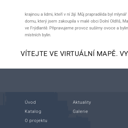
krajinou a lidmi, kteří v ní žijí. Můj prapraděda byl ml
domu, který jsem zakoupila v malé obci Dolní Oldřiš, M
ve Frýdlantě. Připravujeme provoz sušírny ovoce a b
místních bylin.
VÍTEJTE
VE
VIRTUÁLNÍ
MAPĚ.
V
Úvod
Aktuality
Katalog
Galerie
O projektu