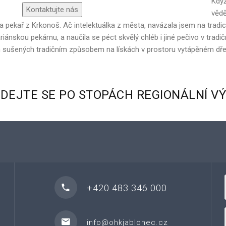
Když
Kontaktujte nás
vědě
ynář a pekař z Krkonoš. Ač intelektuálka z města, navázala jsem na trad
ariánskou pekárnu, a naučila se péct skvělý chléb i jiné pečivo v tr
ylin sušených tradičním způsobem na lískách v prostoru vytápěné
YDEJTE
SE
PO
STOPÁCH
REGIONÁLNÍ
V
+420 483 346 000
info@ohkjablonec.cz