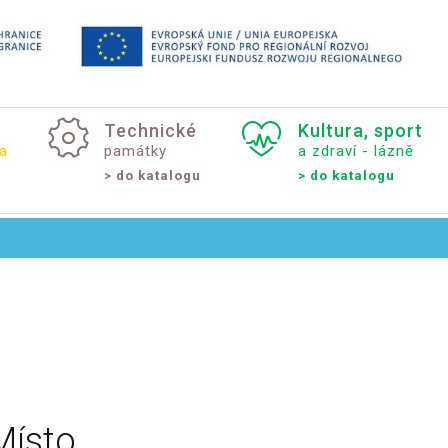
Technické
Kultura,
sport
a
památky
a zdraví - lázně
> do katalogu
> do katalogu
Místo