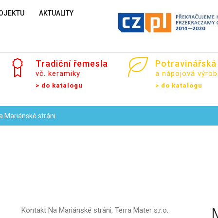
OJEKTU
AKTUALITY
Tradiční
řemesla
Potravinářská
vč. keramiky
a nápojová výrob
> do katalogu
> do katalogu
a Mariánské stráni
Vaše jméno
Kontakt
Na Mariánské stráni, Terra Mater s.r.o.