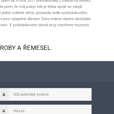
 jsem se v roce 2011 přestěhovala z města na vesnici,
la jsem, že můj pobyt zde je třeba spojit se zdejší
ici jedné rodinné větve, postavila vedle podstávkového
adiční peci vytápěné dřevem. Dnes máme vlastní obchůdek
m dřevem. V podstávkovém domě brzy otevřeme muzeum
ÝROBY
A
ŘEMESEL.