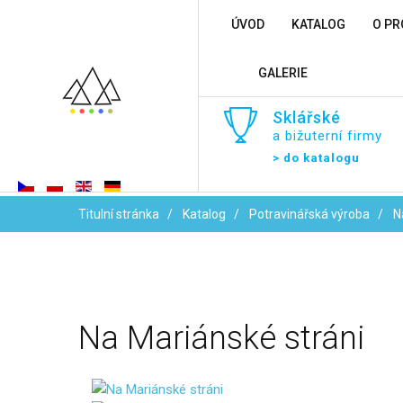
ÚVOD
KATALOG
O PR
GALERIE
Sklářské
a bižuterní firmy
> do katalogu
Titulní stránka
Katalog
Potravinářská výroba
N
Na
Mariánské
stráni