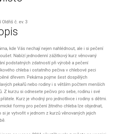
 Oldřiš č. ev. 3
opis
rna, kde Vás nechají nejen nahlédnout, ale i si pečení
oušet. Nabízí jednodenní zážitkový kurz věnovaný
ání podstatných zdatností při výrobě a pečení
kového chleba i ostatního pečiva v chlebové peci
pěné dřevem. Pekárna pojme šest dospělých
avých pekařů nebo rodiny i s větším počtem menších
ů. Z kurzu si odnesete pečivo pro sebe, rodinu i své
 přátele. Kurz je vhodný pro jednotlivce i rodiny s dětmi.
mické formy pro pečení žitného chleba lze objednat,
 si je vytvořit v jednom z kurzů věnovaných jejich
bě.