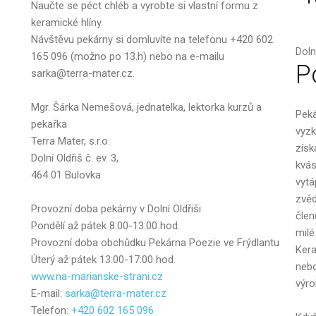
Naučte se péct chléb a vyrobte si vlastní formu z
Váš e-mail
keramické hlíny.
Návštěvu pekárny si domluvíte na telefonu +420 602
Dolní
165 096 (možno po 13.h) nebo na e-mailu
P
sarka@terra-mater.cz.
Zpráva
Mgr. Šárka Nemešová, jednatelka, lektorka kurzů a
Peká
pekařka
vyzk
Terra Mater, s.r.o.
získ
Dolní Oldřiš č. ev. 3,
kvás
464 01 Bulovka
vytá
zvěd
Provozní doba pekárny v Dolní Oldřiši
člen
Pondělí až pátek 8:00-13:00 hod.
milé
Provozní doba obchůdku Pekárna Poezie ve Frýdlantu
Kera
Úterý až pátek 13:00-17:00 hod.
nebo
www.na-marianske-strani.cz
výro
E-mail:
sarka@terra-mater.cz
Poslat
Telefon:
+420 602 165 096