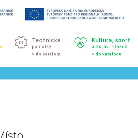
Technické
Kultura,
sport
a
památky
a zdraví - lázně
> do katalogu
> do katalogu
Místo