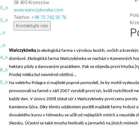
58 405 Krzeszów
www.wanczykowka.com
Poslat
Pol
Telefon:
+48 75 742 30 76
Krze
Kontaktujte nás
P
Wańczykówka
je ekologická farma s výrobou kozích, ovčích a kravský
domluvě.
Ekologická farma Wańczykówka
se nachází v Kamenných ho
hektary půdy a darovaným prasátkem. Pak se objevila první Mućka [ty
Prodej mléka byl nesmírně obtížný…
Na veletrhu Polagra si majitelé poprvé pomysleli, že by mohli vyzkouše
provozovali na farmě v září 2007 vyrobili první sýr, kvůli roztržitosti 
každý den. V únoru 2008 získal sýr z Wańczykówky první cenu poroty a
Kamienna Góra. Díky těmto událostem pocítili majitelé farmy hrdost a 
dvouletého kurzu v Německu se učili od nejlepších mistrů a neustále z
Slezsku. Účastní se také mnoha festivalů a jarmarků na jiných místech