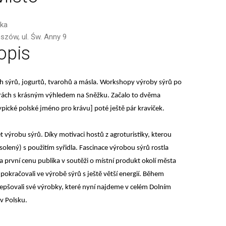
ska
szów, ul. Św. Anny 9
opis
ch sýrů, jogurtů, tvarohů a másla. Workshopy výroby sýrů po
rách s krásným výhledem na Sněžku. Začalo to dvěma
pické polské jméno pro krávu] poté ještě pár kraviček
.
t výrobu sýrů. Díky motivaci hostů z agroturistiky, kterou
nesolený) s použitím syřidla. Fascinace výrobou sýrů rostla
 první cenu publika v soutěži o místní produkt okolí města
pokračovali ve výrobě sýrů s ještě větší energií. Během
lepšovali své výrobky, které nyní najdeme v celém Dolním
 v Polsku.