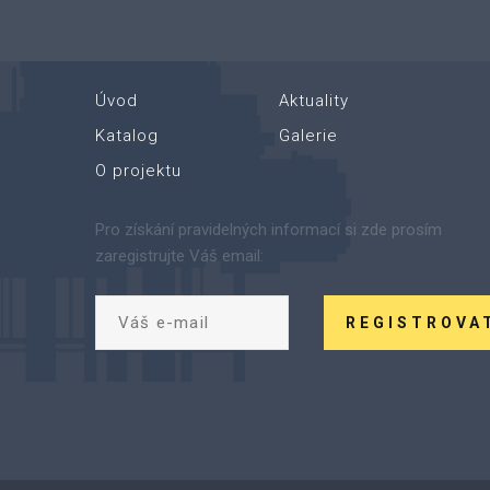
Úvod
Aktuality
Katalog
Galerie
O projektu
Pro získání pravidelných informací si zde prosím
zaregistrujte Váš email:
REGISTROVA