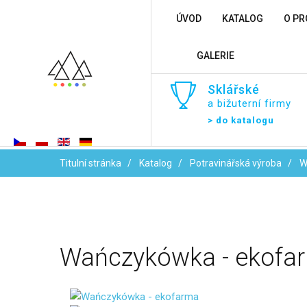
ÚVOD
KATALOG
O PR
GALERIE
Sklářské
a bižuterní firmy
> do katalogu
Titulní stránka
Katalog
Potravinářská výroba
W
Wańczykówka
-
ekofa