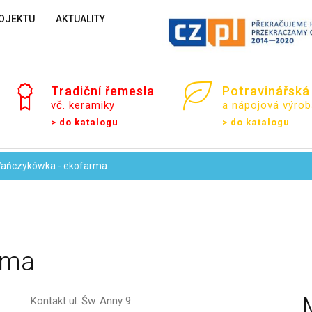
OJEKTU
AKTUALITY
Váš e-mail
Tradiční
řemesla
Potravinářská
vč. keramiky
a nápojová výrob
> do katalogu
> do katalogu
Zpráva
ańczykówka - ekofarma
rma
Kontakt
ul. Św. Anny 9