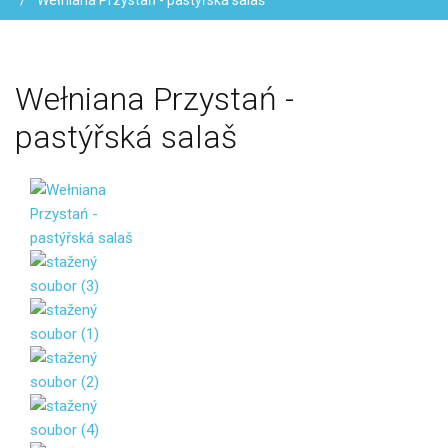
Wełniana Przystań - pastýřská salaš
Wełniana
Przystań
-
pastýřská
salaš
Vaše jméno