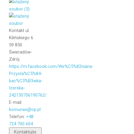
Váš e-mail
Kontakt
ul.
Kilińskiego 6
Zpráva
59 850
Świeradów-
Zdrój
https://m.facebook.com/We%C5%82niana-
Przysta%C5%84-
bac%C3%B3wka-
Izerska-
242130706190762/
E-mail:
komunas@op.pl
Telefon:
+48
724 700 604
Poslat
Kontaktujte