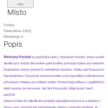
nás
Místo
Polska
Świeradów-Zdrój,
Kilińskiego 6
Popis
Wełniana Przystań
je pastýřská salaš v Jizerských horách, která vyrábí
skvělé sýry. Každý den kolem páté hodiny prochází stádo ovcí městem
Świeradów-Zdrój směrem k nedalekým loukám. Stádo patří Łukaszovi
Paczyńskému. Paczyński má pomocníka a dva speciálně vyškolené psy
přivezené z Walesu pro hlídání stáda. Poslouchají příkazy v angličtině a
jejich pomoc je obrovská. Jak říká Paczyński, dělají práci i šesti
pastýřů.
Obecní úřady již několik let pořádají specializované kurzy a školení v
chovu ovcí, protože byl zaznamenán zájem o umírající profese. Je