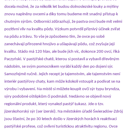
docela možné, že
za několik let budou dolnoslezské louky a mýtiny
znovu naplněny ovcemi a díky tomu budeme mít snadný přístup k
chutným sýrům. Odborníci zdůrazňují, že pastva ovcí bude mít velmi
pozitivní vliv na kvalitu půdy. Výzkum potvrdil příznivý účinek zvířat
na půdu a trávu. To vše je způsobeno tím, že ovce po sobě
zanechávají přirozené hnojivo a ušlapávají půdu, což zvyšuje její
kvalitu. Stádo má 120 hlav, ale bude jich víc, dokonce 200 ovcí, říká
Paczyński. V pastýřské chatě, kterou si postavil a vybavil dřevěným
nádobím, se svým pomocníkem vyrábí každý den po dojení sýr.
Samozřejmě ručně. Jejich recept je tajemstvím, ale tajemstvím není
interiér pastýřovy chaty, kam může kdokoli vstoupit a podívat se na
výrobu i vybavení. Na místě si můžete koupit
ovčí sýr typu bryndza,
sýry podobné oštěpkům
či podmáslí. Nedávno se objevil nový
regionální produkt, který vynalezl pastýř Łukasz. Jde o tzv.
jizerskohorský sýr (ser izerski). Na městském úřadě Świeradów-Zdrój
jsou šťastní, že po 30 letech došlo v Jizerských horách k reaktivaci
pastýřské profese, což ovlivní turistickou atraktivitu regionu. Ovce