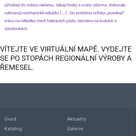
přinášejí do města reklamu. Sekají louky a svahy zdarma, dokonale
nahrazují mechanické sekačky
[...]
. Do podzimu zvířata „posekají“
trávu na několika stech hektarech půdy, zejména na loukách a
sjezdovkách.
VÍTEJTE
VE
VIRTUÁLNÍ
MAPĚ.
VYDEJTE
SE
PO
STOPÁCH
REGIONÁLNÍ
VÝROBY
A
ŘEMESEL.
Úvod
Aktuality
Katalog
Galerie