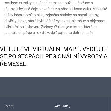
rostlinné extrakty a sušená semena použitá při výuce a
připravují bylinné čaje, zavařeniny a přírodní kosmetiku. Mají také
sbírky laboratorního skla, zejména nádoby na masti, krémy,
lahvičky, lahve, staré bylinkářské vybavení, alembiky a objemnou
bylinkářskou knihovnu. Zielony Wulkan je místem, které se
neustále zlepšuje a rozvíjí, vzdělávají se tu děti i dospělí.
VÍTEJTE
VE
VIRTUÁLNÍ
MAPĚ.
VYDEJTE
SE
PO
STOPÁCH
REGIONÁLNÍ
VÝROBY
A
ŘEMESEL.
Úvod
Aktuality