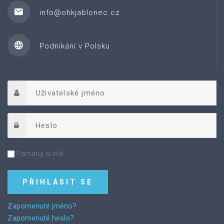
info@ohkjablonec.cz
Podnikání v Polsku
Pamatuj si mě
Zapomenuté jméno?
Zapomenuté heslo?