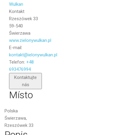
Kontakt
Rzeszówek 33
59-540
Świerzawa
www.zielonywulkan.pl
E-mail:
kontakt@ielonywulkan.pl
Telefon:
+48
693476994
Poslat
Kontaktujte
nás
Místo
Polska
Świerzawa,
Rzeszówek 33
Popis