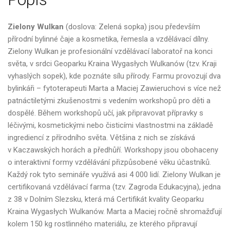
Zielony Wulkan
(doslova: Zelená sopka) jsou především
přírodní bylinné čaje a kosmetika, řemesla a vzdělávací dílny.
Zielony Wulkan je profesionální vzdělávací laboratoř na konci
světa, v srdci Geoparku Kraina Wygasłych Wulkanów (tzv. Kraji
vyhaslých sopek), kde poznáte sílu přírody. Farmu provozují dva
bylinkáři – fytoterapeuti Marta a Maciej Zawieruchovi s více než
patnáctiletými zkušenostmi s vedením workshopů pro děti a
dospělé. Během workshopů učí, jak připravovat přípravky s
léčivými, kosmetickými nebo čisticími vlastnostmi na základě
ingrediencí z přírodního světa. Většina z nich se získává
v Kaczawských horách a předhůří. Workshopy jsou obohaceny
o interaktivní formy vzdělávání přizpůsobené věku účastníků.
Každý rok tyto semináře využívá asi 4 000 lidí. Zielony Wulkan je
certifikovaná vzdělávací farma (tzv. Zagroda Edukacyjna), jedna
z 38 v Dolním Slezsku, která má Certifikát kvality Geoparku
Kraina Wygasłych Wulkanów. Marta a Maciej ročně shromažďují
kolem 150 kg rostlinného materiálu, ze kterého připravují