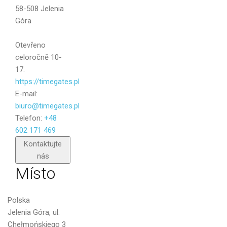
58-508 Jelenia
Góra
Otevřeno
celoročně 10-
17.
https://timegates.pl
E-mail:
biuro@timegates.pl
Telefon:
+48
602 171 469
Poslat
Kontaktujte
nás
Místo
Polska
Jelenia Góra, ul.
Chełmońskiego 3