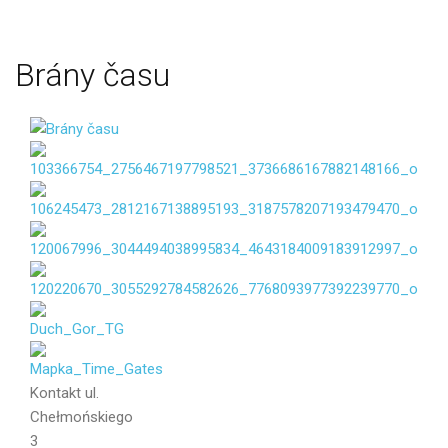
Brány
času
Vaše jméno
Váš e-mail
Kontakt
ul.
Chełmońskiego
Zpráva
3