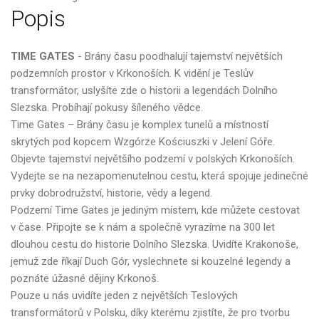
Popis
TIME GATES
- Brány času poodhalují tajemství největších
podzemních prostor v Krkonoších. K vidění je Teslův
transformátor, uslyšíte zde o historii a legendách Dolního
Slezska. Probíhají pokusy šíleného vědce.
Time Gates – Brány času je komplex tunelů a místností
skrytých pod kopcem Wzgórze Kościuszki v Jelení Góře.
Objevte tajemství největšího podzemí v polských Krkonoších.
Vydejte se na nezapomenutelnou cestu, která spojuje jedinečné
prvky dobrodružství, historie, vědy a legend.
Podzemí Time Gates je jediným místem, kde můžete cestovat
v čase. Připojte se k nám a společně vyrazíme na 300 let
dlouhou cestu do historie Dolního Slezska. Uvidíte Krakonoše,
jemuž zde říkají Duch Gór, vyslechnete si kouzelné legendy a
poznáte úžasné dějiny Krkonoš.
Pouze u nás uvidíte jeden z největších Teslových
transformátorů v Polsku, díky kterému zjistíte, že pro tvorbu