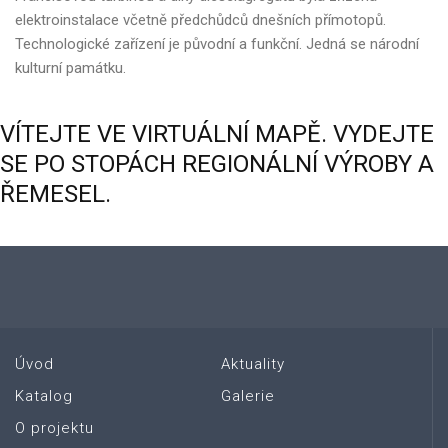
elektroinstalace včetně předchůdců dnešních přímotopů.
Technologické zařízení je původní a funkční. Jedná se národní
kulturní památku.
VÍTEJTE
VE
VIRTUÁLNÍ
MAPĚ.
VYDEJTE
SE
PO
STOPÁCH
REGIONÁLNÍ
VÝROBY
A
ŘEMESEL.
Úvod
Aktuality
Katalog
Galerie
O projektu