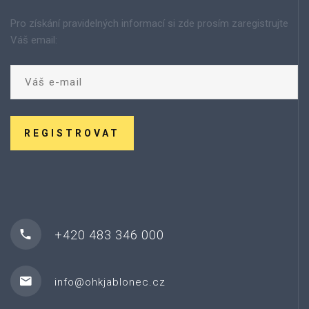
Pro získání pravidelných informací si zde prosím zaregistrujte
Váš email:
REGISTROVAT
+420 483 346 000
info@ohkjablonec.cz