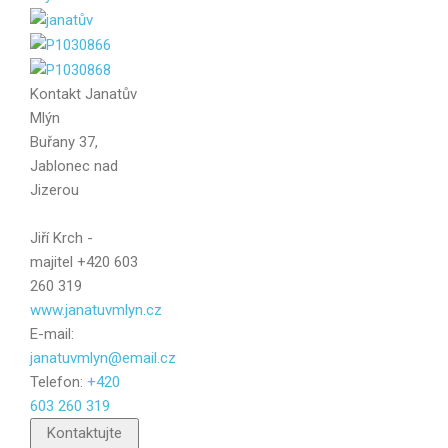
Váš e-mail
Kontakt
Janatův
Mlýn
Zpráva
Buřany 37,
Jablonec nad
Jizerou
Jiří Krch -
majitel +420 603
260 319
www.janatuvmlyn.cz
E-mail:
janatuvmlyn@email.cz
Telefon:
+420
603 260 319
Poslat
Kontaktujte