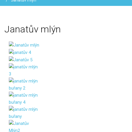
Janatův mlýn
Janatův
mlýn
Vaše jméno