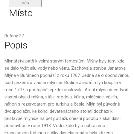
nás
Místo
Buřany 37
Popis
Mlynářství patří k velmi starým řemeslům. Mlýny byly tam, kde
se dalo vyžít silu vody nebo větru. Zachovalá stavba Janatova
Mlýna v Buřanech pochází z roku 1767. Jedná se o dochovanou
část přízemí a vlastní mlýnice. Rodina Janatů mlýn koupila v
roce 1797 a postupně jej zdokonalovala. Areál mlýna dnes tvoří
vlastní objekt mlýna, stáje, stodola, kůlna, mléčnice, včelín,
náhon s rezervoárem pro turbínu a česle. Mlýn byl původně
dvoupodlažní, ke konci devatenáctého století dochází k
přístavbě mlýnice na pět podlaží, dnešní podobu získal další
přestavbou v roce 1913. Vodní kolo bylo nahrazeno
Francisovou turbínou a díky dieselagregátu byla zřízena