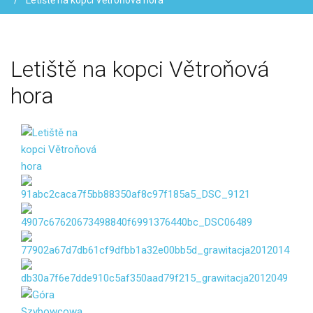
Letiště na kopci Větroňová hora
Letiště
na
kopci
Větroňová
hora
Vaše jméno
Váš e-mail