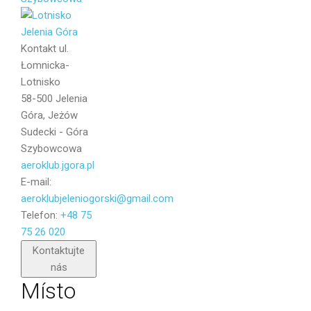
Zpráva
Kontakt
ul.
Łomnicka-
Lotnisko
58-500 Jelenia
Góra, Jeżów
Sudecki - Góra
Szybowcowa
aeroklub.jgora.pl
E-mail:
aeroklubjeleniogorski@gmail.com
Telefon:
+48 75
75 26 020
Poslat
Kontaktujte
nás
Místo