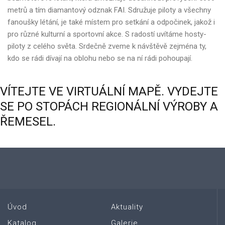
metrů a tím diamantový odznak FAI. Sdružuje piloty a všechny
fanoušky létání, je také místem pro setkání a odpočinek, jakož i
pro různé kulturní a sportovní akce. S radostí uvítáme hosty-
piloty z celého světa. Srdečně zveme k návštěvě zejména ty,
kdo se rádi dívají na oblohu nebo se na ní rádi pohoupají.
VÍTEJTE
VE
VIRTUÁLNÍ
MAPĚ.
VYDEJTE
SE
PO
STOPÁCH
REGIONÁLNÍ
VÝROBY
A
ŘEMESEL.
Úvod
Aktuality
Katalog
Galerie