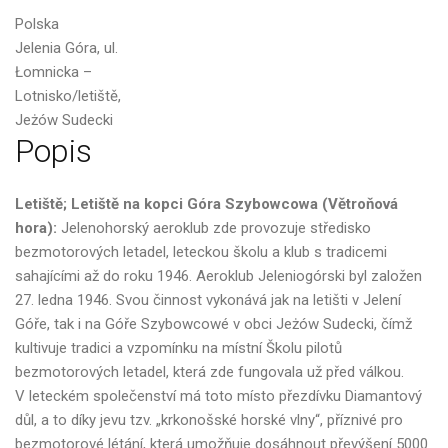
Polska
Jelenia Góra, ul.
Łomnicka –
Lotnisko/letiště,
Jeżów Sudecki
Popis
Letiště; Letiště na kopci Góra Szybowcowa (Větroňová
hora):
Jelenohorský aeroklub zde provozuje středisko
bezmotorových letadel, leteckou školu a klub s tradicemi
sahajícími až do roku 1946. Aeroklub Jeleniogórski byl založen
27. ledna 1946. Svou činnost vykonává jak na letišti v Jelení
Góře, tak i na Góře Szybowcowé v obci Jeżów Sudecki, čímž
kultivuje tradici a vzpomínku na místní Školu pilotů
bezmotorových letadel, která zde fungovala už před válkou.
V leteckém společenství má toto místo přezdívku Diamantový
důl, a to díky jevu tzv. „krkonošské horské vlny“, příznivé pro
bezmotorové létání, která umožňuje dosáhnout převýšení 5000