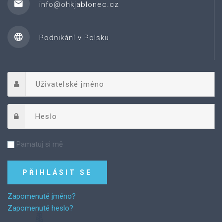
info@ohkjablonec.cz
Podnikání v Polsku
Pamatuj si mě
Zapomenuté jméno?
Zapomenuté heslo?