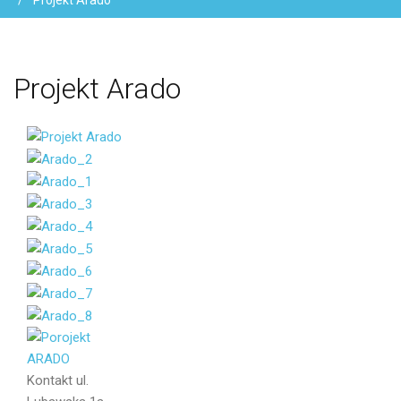
Projekt Arado
Projekt
Arado
Vaše jméno
Váš e-mail
Zpráva
Kontakt
ul.