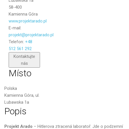
Lubawska 1a
58-400
Kamienna Góra
www.projektarado.pl
E-mail:
projekt@projektarado.pl
Telefon:
+48
512 561 292
Poslat
Kontaktujte
nás
Místo
Polska
Kamienna Góra, ul.
Lubawska 1a
Popis
Projekt Arado
– Hitlerova ztracená laboratoř. Jde o podzemní