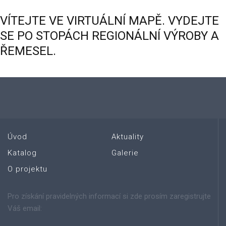
VÍTEJTE
VE
VIRTUÁLNÍ
MAPĚ.
VYDEJTE
SE
PO
STOPÁCH
REGIONÁLNÍ
VÝROBY
A
ŘEMESEL.
Úvod
Aktuality
Katalog
Galerie
O projektu
Pro získání pravidelných informací si zde prosím zaregistrujte
Váš email: