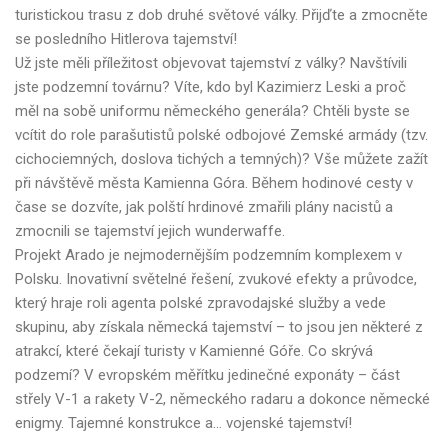
turistickou trasu z dob druhé světové války. Přijďte a zmocněte
se posledního Hitlerova tajemství!
Už jste měli příležitost objevovat tajemství z války? Navštívili
jste podzemní továrnu? Víte, kdo byl Kazimierz Leski a proč
měl na sobě uniformu německého generála? Chtěli byste se
vcítit do role parašutistů polské odbojové Zemské armády (tzv.
cichociemných, doslova tichých a temných)? Vše můžete zažít
při návštěvě města Kamienna Góra. Během hodinové cesty v
čase se dozvíte, jak polští hrdinové zmařili plány nacistů a
zmocnili se tajemství jejich wunderwaffe.
Projekt Arado je nejmodernějším podzemním komplexem v
Polsku. Inovativní světelné řešení, zvukové efekty a průvodce,
který hraje roli agenta polské zpravodajské služby a vede
skupinu, aby získala německá tajemství – to jsou jen některé z
atrakcí, které čekají turisty v Kamienné Góře. Co skrývá
podzemí? V evropském měřítku jedinečné exponáty – část
střely V-1 a rakety V-2, německého radaru a dokonce německé
enigmy. Tajemné konstrukce a... vojenské tajemství!