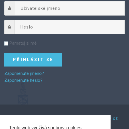
Pamatuj si mě
Zapomenuté jméno?
Zapomenuté heslo?
©
2026
Za řemeslem.
Tento web vytvořil Web7.cz
Tento web využívá soubory cookies.