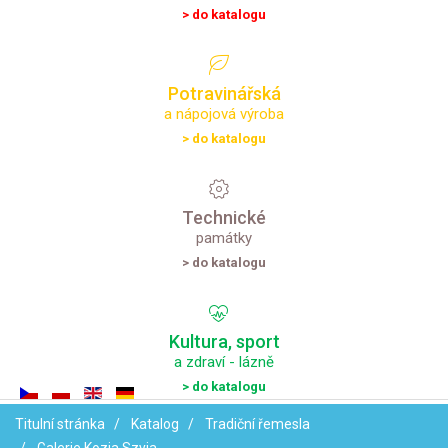
> do katalogu
Potravinářská
a nápojová výroba
> do katalogu
Technické
památky
> do katalogu
Kultura,
sport
a zdraví - lázně
> do katalogu
Titulní stránka
Katalog
Tradiční řemesla