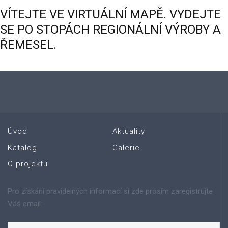
VÍTEJTE
VE
VIRTUÁLNÍ
MAPĚ.
VYDEJTE
SE
PO
STOPÁCH
REGIONÁLNÍ
VÝROBY
A
ŘEMESEL.
Úvod
Aktuality
Katalog
Galerie
O projektu
Pro získání pravidelných informací si zde prosím zaregistrujte
Váš email: