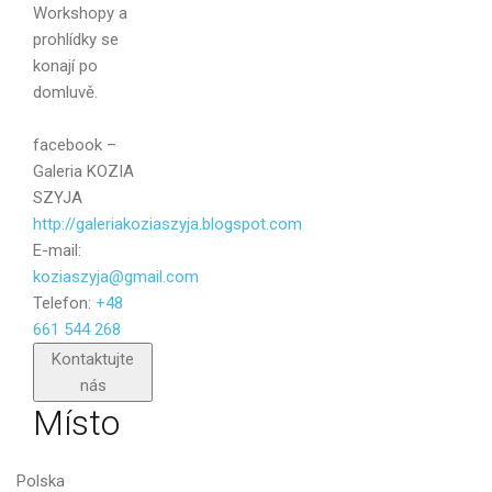
Workshopy a
Zpráva
prohlídky se
konají po
domluvě.
facebook –
Galeria KOZIA
SZYJA
http://galeriakoziaszyja.blogspot.com
E-mail:
koziaszyja@gmail.com
Telefon:
+48
661 544 268
Poslat
Kontaktujte
nás
Místo
Polska