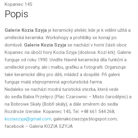
Kopaniec 145
Popis
Galerie Kozia Szyja
je keramický ateliér, kde je k vidění užitá a
umělecká keramika. Workshopy a prohlídky se konají po
domluvě.
Galerie Kozia Szyja
se nachází v horní části obce
Kopaniec na úbočí hory Kozia Szyja (doslova: Kozí krk). Galerie
funguje od roku 1990. Uvidíte hlavně keramická díla funkční a
umělecké povahy, ale i malbu, grafiku a fotografii. Organizuje
také keramické dílny pro děti, mládež a dospělé. Při galerii
funguje malá stejnojmenná agroturistická farma.
Nedaleko se nachází modrá turistická stezka, která vede
do sedla Babia Przełęcz (Plac Czarownic – Místo čarodějnic) a
na Bobrowe Skały (Bobří skály), a dále směrem do sedla
Rozdroże Izerskie. Kopaniec 145, Tel. +48 661 544 268;
koziaszyja@gmail.com
; galeriakoziaszyja.blogspot.com;
facebook – Galeria KOZIA SZYJA