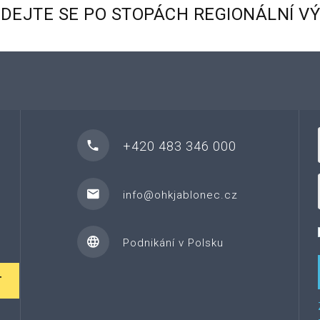
YDEJTE
SE
PO
STOPÁCH
REGIONÁLNÍ
V
+420 483 346 000
info@ohkjablonec.cz
Podnikání v Polsku
T