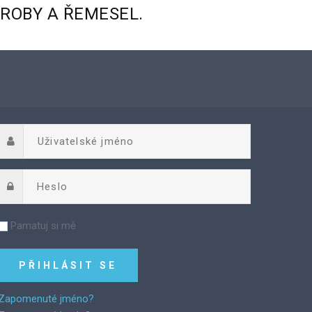
ÝROBY
A
ŘEMESEL.
Pamatuj si mě
Zapomenuté jméno?