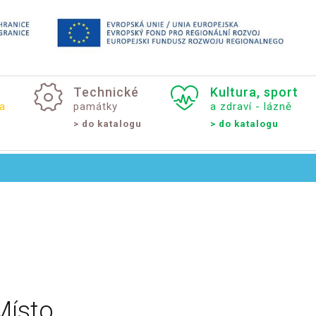
Technické
Kultura,
sport
a
památky
a zdraví - lázně
> do katalogu
> do katalogu
Místo