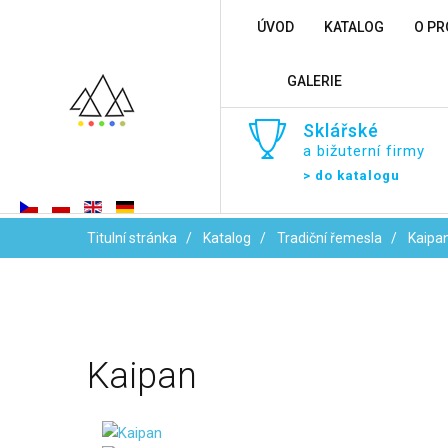
ÚVOD
KATALOG
O PR
GALERIE
Sklářské
a bižuterní firmy
> do katalogu
Titulní stránka
Katalog
Tradiční řemesla
Kaipa
Kaipan