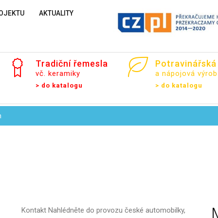
OJEKTU
AKTUALITY
Tradiční
řemesla
Potravinářská
vč. keramiky
a nápojová výrob
Vaše jméno
> do katalogu
> do katalogu
n
Váš e-mail
Zpráva
Kontakt
Nahlédněte do provozu české automobilky,