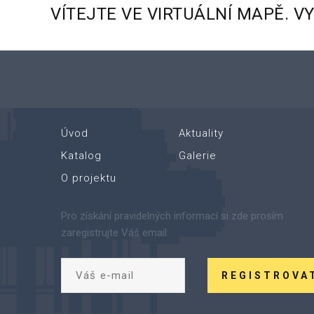
VÍTEJTE
VE
VIRTUÁLNÍ
MAPĚ.
V
Úvod
Aktuality
Katalog
Galerie
O projektu
Pro získání pravidelných informací si zde prosím
zaregistrujte Váš email:
REGISTROVA