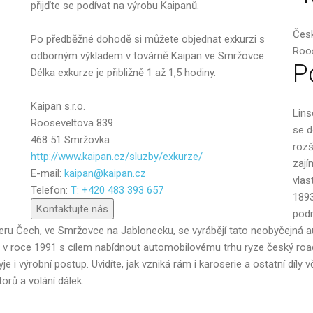
přijďte se podívat na výrobu Kaipanů.
Česk
Po předběžné dohodě si můžete objednat exkurzi s
Roo
odborným výkladem v továrně Kaipan ve Smržovce.
P
Délka exkurze je přibližně 1 až 1,5 hodiny.
Kaipan s.r.o.
Lins
Rooseveltova 839
se d
468 51 Smržovka
rozš
http://www.kaipan.cz/sluzby/exkurze/
zají
E-mail:
kaipan@kaipan.cz
Poslat
vlas
Telefon:
T: +420 483 393 657
1893
Kontaktujte nás
podn
 Čech, ve Smržovce na Jablonecku, se vyrábějí tato neobyčejná auta
a v roce 1991 s cílem nabídnout automobilovému trhu ryze český roa
i výrobní postup. Uvidíte, jak vzniká rám i karoserie a ostatní díly 
orů a volání dálek.