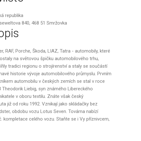
á republika
seweltova 840, 468 51 Smržovka
opis
er, RAF, Porche, Škoda, LIAZ, Tatra - automobily, které
ostaly na světovou špičku automobilového trhu,
ířily tradici regionu o strojírenství a staly se součástí
mavé historie vývoje automobilového průmyslu. Prvním
tníkem automobilu v českých zemích se stal v roce
 Theodorik Liebig, syn známého Libereckého
ikatele v oboru textilu. Znáte však český
 již od roku 1992. Vznikají jako skládačky bez
dster, obdobu vozu Lotus Seven. Továrna nabízí
vč. kompletace celého vozu. Staňte se i Vy příznivcem,