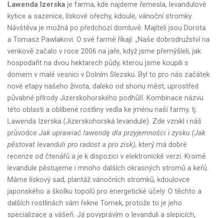
Lawenda Izerska
je farma, kde najdeme řemesla, levandulové
kytice a sazenice, lískové ořechy, kdoule, vánoční stromky.
Návštěva je možná po předchozí domluvě. Majiteli jsou Dorota
a Tomasz Pawlakovi. O své farmě říkají: „Naše dobrodružství na
venkově začalo v roce 2006 na jaře, když jsme přemýšleli, jak
hospodařit na dvou hektarech půdy, kterou jsme koupili s
domem v malé vesnici v Dolním Slezsku. Byl to pro nás začátek
nové etapy našeho života, daleko od shonu měst, uprostřed
půvabné přírody Jizerskohorského podhůří. Kombinace názvu
této oblasti a oblíbené rostliny vedla ke jménu naší farmy, tj.
Lawenda Izerska (Jizerskohorská levandule). Zde vznikl i náš
průvodce
Jak uprawiać lawendę dla przyjemności i zysku (Jak
pěstovat levanduli pro radost a pro zisk)
, který má dobré
recenze od čtenářů a je k dispozici v elektronické verzi. Kromě
levandule pěstujeme i mnoho dalších okrasných stromů a keřů.
Máme lískový sad, plantáž vánočních stromků, kdoulovce
japonského a školku topolů pro energetické účely. O těchto a
dalších rostlinách vám řekne Tomek, protože to je jeho
specializace a vášeň. Já povyprávím o levanduli a slepicích,