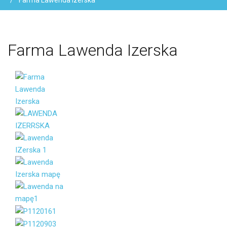
Farma Lawenda Izerska
Farma
Lawenda
Izerska
Vaše jméno
Váš e-mail
Zpráva