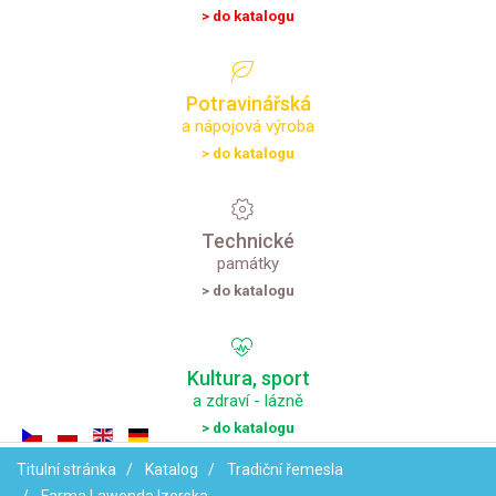
> do katalogu
Potravinářská
a nápojová výroba
> do katalogu
Technické
památky
> do katalogu
Kultura,
sport
a zdraví - lázně
> do katalogu
Titulní stránka
Katalog
Tradiční řemesla