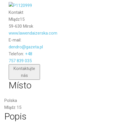
Kontakt
Mlądz15
59-630 Mirsk
www.lawendaizerska.com
E-mail:
dendro@gazeta.pl
Telefon:
+48
757 839 035
Poslat
Kontaktujte
nás
Místo
Polska
Mlądz 15
Popis