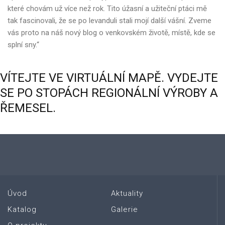
které chovám už více než rok. Tito úžasní a užiteční ptáci mě
tak fascinovali, že se po levanduli stali mojí další vášní. Zveme
vás proto na náš nový blog o venkovském životě, místě, kde se
splní sny.“
VÍTEJTE
VE
VIRTUÁLNÍ
MAPĚ.
VYDEJTE
SE
PO
STOPÁCH
REGIONÁLNÍ
VÝROBY
A
ŘEMESEL.
Úvod
Aktuality
Katalog
Galerie