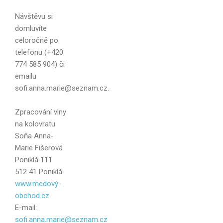
Návštěvu si
domluvíte
celoročně po
Váš e-mail
telefonu (+420
774 585 904) či
emailu
sofi.anna.marie@seznam.cz.
Zpráva
Zpracování vlny
na kolovratu
Soňa Anna-
Marie Fišerová
Poniklá 111
512 41 Poniklá
www.medový-
obchod.cz
E-mail:
sofi.anna.marie@seznam.cz