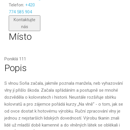
Telefon:
+420
774 585 904
Poslat
Kontaktujte
nás
Místo
Poniklá 111
Popis
S vlnou Soňa začala, jakmile poznala manžela, neb vyhazování
vlny jí přišlo škoda. Začala spřádáním a postupně se mnohé
dozvěděla o kolovratech i historii. Neustále rozšiřuje sbírku
kolovratů a pro zájemce pořádá kurzy „Na vlně“ - o tom, jak se
od ovce dostat k hotovému výrobku. Ruční zpracování vlny je
jednou z nejstarších lidských dovedností. Výrobu tkanin znali
lidé už mladší době kamenné a do vlněných látek se oblékali i