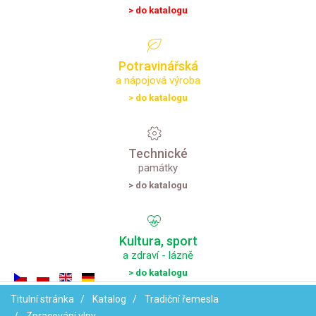
> do katalogu
Potravinářská
a nápojová výroba
> do katalogu
Technické
památky
> do katalogu
Kultura,
sport
a zdraví - lázně
> do katalogu
Titulní stránka
Katalog
Tradiční řemesla