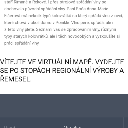
staří Římané a Řekové. I přes strojové spřádání vlny se
dochovalo původní spřádání vlny. Paní Soňa.Anna-Marie
Fišerová má několik typů kolovrátků na který spřádá vlnu z ovcí,
které chová v okolí domu v Poniklé. Vlnu pere, spřádá, ale i
z této vlny plete. Seznámí vás se zpracováním vlny, různými
typy starých kolovrátků, ale i těch novodobých a vyzkoušíte si
práci spřádání vlny.
VÍTEJTE
VE
VIRTUÁLNÍ
MAPĚ.
VYDEJTE
SE
PO
STOPÁCH
REGIONÁLNÍ
VÝROBY
A
ŘEMESEL.
Úvod
Aktuality