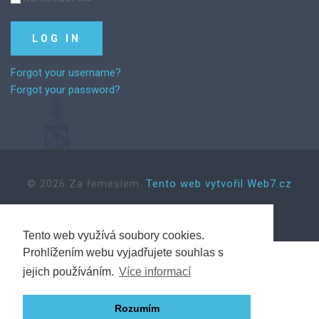
Forgot your username?
Forgot your password?
©
2026
Za řemeslem.
Tento web vytvořil Web7.cz
Back to desktop version
Tento web využívá soubory cookies.
Prohlížením webu vyjadřujete souhlas s
jejich používáním.
Více informací
Rozumím