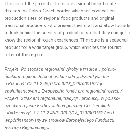
The aim of the project is to create a virtual tourist route
through the Polish-Czech border, which will connect the
production sites of regional food products and original
traditional producers, who present their craft and allow tourists
to look behind the scenes of production so that they can get to
know the region through experiences. The route is a seasonal
product for a wide target group, which enriches the tourist
offer of the region.
Projekt "Po stopách regionální výroby a tradice v polsko-
českém regionu Jelenohorské kotliny, Jizerských hor
a Krkonoš" CZ.11.2.45/0.0/0.0/18_029/0001827 je
spolufinancován z Evropského fondu pro regionální rozvoj. /
Projekt "Szlakiem regionalnej tradycji i produkcji w polsko-
czeskim rejonie Kotliny Jeleniogórskiej, Gór Izerskich
i Karkonoszy" CZ.11.2.45/0.0/0.0/18_029/0001827 jest
współfinansowany ze środków Europejskiego Funduszu
Rozwoju Regionalnego.