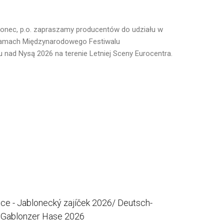
lonec, p.o. zapraszamy producentów do udziału w
ramach Międzynarodowego Festiwalu
 nad Nysą 2026 na terenie Letniej Sceny Eurocentra.
oce
-
Jablonecký
zajíček
2026/
Deutsch-
Gablonzer
Hase
2026