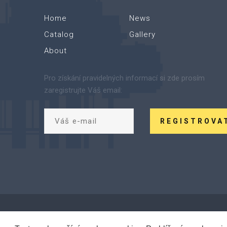
Home
News
Catalog
Gallery
About
Pro získání pravidelných informací si zde prosím
zaregistrujte Váš email:
REGISTROVA