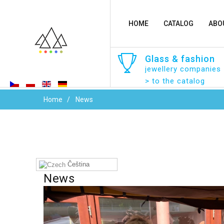
HOME
CATALOG
ABO
Glass
&
fashion
jewellery companies
> to the catalog
Home
News
Čeština‎
News