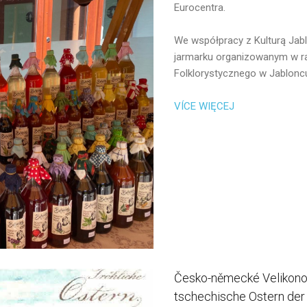
Eurocentra.
We współpracy z Kulturą Jab
jarmarku organizowanym w 
Folklorystycznego w Jabloncu
VÍCE
WIĘCEJ
Česko-německé
Velikon
tschechische
Ostern
der