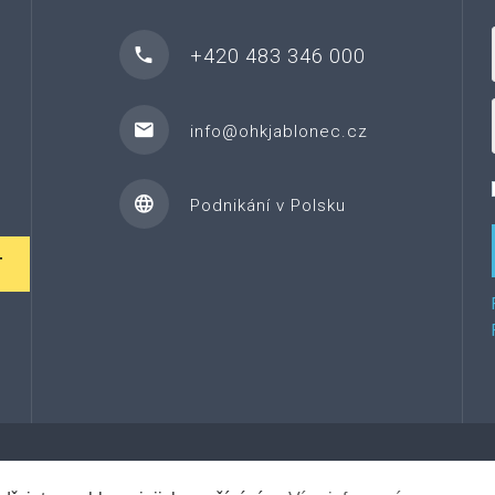
+420 483 346 000
info@ohkjablonec.cz
Podnikání v Polsku
T
©
2026
Za řemeslem.
Tento web vytvořil Web7.cz