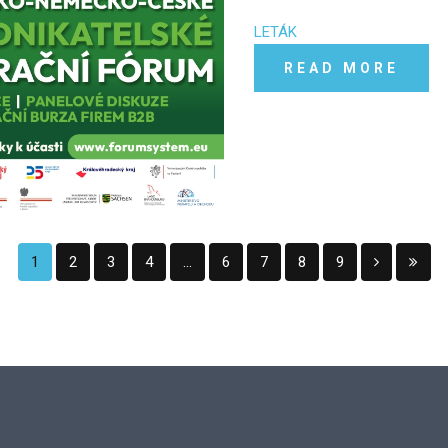
LETÁK
READ MORE
1
2
3
4
...
6
7
8
9