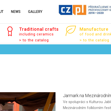
UT
NEWS
GALLERY
Traditional
crafts
Manufacture
including ceramics
of food and drin
> to the catalog
> to the catalog
Jarmark
na
Mezinárodní
Ve spolupráci s Kulturou Jabl
Mezinárodním folklorním fest