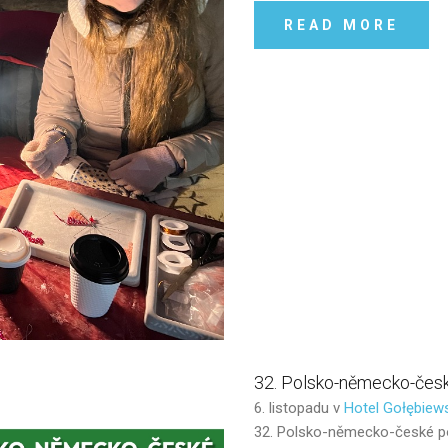
READ MORE
32.
Polsko-německo-čes
6. listopadu v
Hotel Gołębiew
32. Polsko-německo-české p