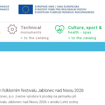
Technical
Culture,
sport
&
k
monuments
health - spas
> to the catalog
> to the catalog
m
folklorním
festivalu
Jablonec
nad
Nisou
2026
onec, p.o. zveme výrobce k prodeji na jarmarku při
ivalu Jablonec nad Nisou 2026 v areálu Letní scény