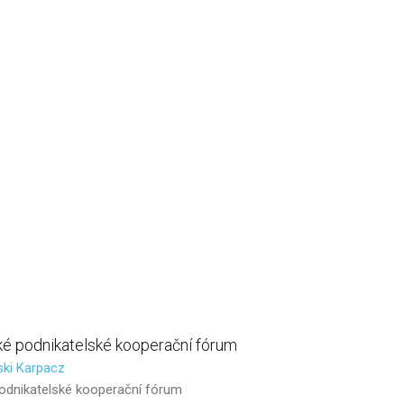
ké
podnikatelské
kooperační
fórum
ski Karpacz
odnikatelské kooperační fórum